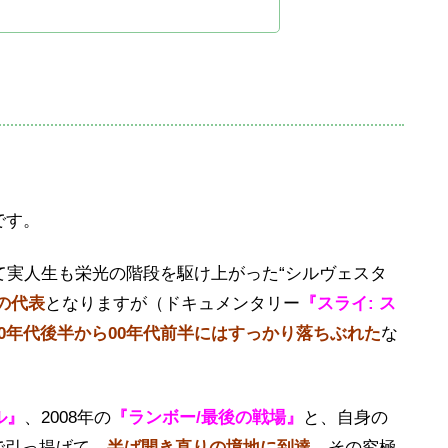
です。
て実人生も栄光の階段を駆け上がった“シルヴェスタ
の代表
となりますが（ドキュメンタリー
『スライ: ス
90年代後半から00年代前半にはすっかり落ちぶれた
な
ル』
、2008年の
『ランボー/最後の戦場』
と、自身の
で引っ提げて、
半ば開き直りの境地に到達
。その究極