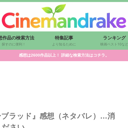
想作品の検索方法
特集記事
ランキング
探すのに便利！
より知るために
映画ベスト10な
感想は2600作品以上！ 詳細な検索方法はコチラ。
ーブラッド』感想（ネタバレ）…消
ください