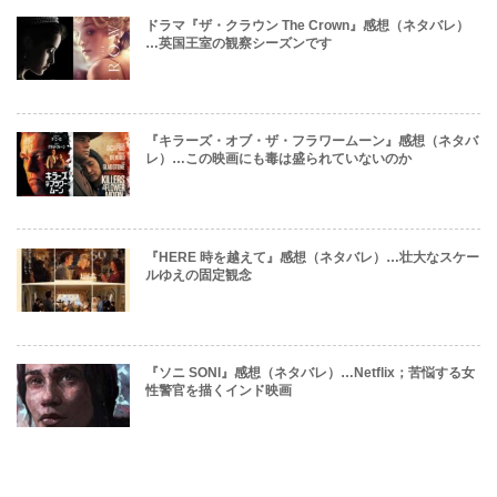
ドラマ『ザ・クラウン The Crown』感想（ネタバレ）
…英国王室の観察シーズンです
『キラーズ・オブ・ザ・フラワームーン』感想（ネタバ
レ）…この映画にも毒は盛られていないのか
『HERE 時を越えて』感想（ネタバレ）…壮大なスケー
ルゆえの固定観念
『ソニ SONI』感想（ネタバレ）…Netflix；苦悩する女
性警官を描くインド映画