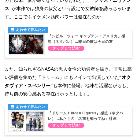
カ』以来、影が薄くなっているけれど）、
“クリス・エヴァン
ス”
が本作では独身の叔父という設定で女教師を誘っちゃいま
す。ここでもイケメン筋肉パワーは健在なのか…。
『シビル・ウォー キャプテン・アメリカ』感
想（ネタバレ）…昨日の敵は今日の友
また、知られざるNASAの黒人女性の功労者を描き、非常に高
い評価を集めた『ドリーム』にもメインで出演していた
“オク
タヴィア・スペンサー”
も本作に登場。地味な活躍ながらも、
持ち前の安心感ある存在はホッとします。
『ドリーム Hidden Figures』感想（ネタバ
レ）…私たちの「名前を知ってね」計画