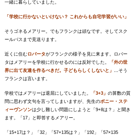
一緒に暮らしていました。
「学校に行かないといけない？ これからも自宅学習がいい」
そうゴネるメアリー。でもフランクは頑なです。そしてスク
ールバスまで見送ります。
近くに住む
ロバータ
がフランクの様子を見に来ます。ロバー
タはメアリーを学校に行かせるのには反対でした。
「外の世
界に出て友達を作るべきだ。子どもらしくしないと」
…そう
フランクは言います。
学校ではメアリーは退屈にしていました。
「3+3」
の算数の質
問に思わず文句を言ってしまいますが、先生の
ボニー・ステ
ィーヴンソン
は少し難しい問題にしようと「9+8は？」と聞き
ます。「17」と即答するメアリー。
「15+17は？」「32」「57+135は？」「192」「57×135