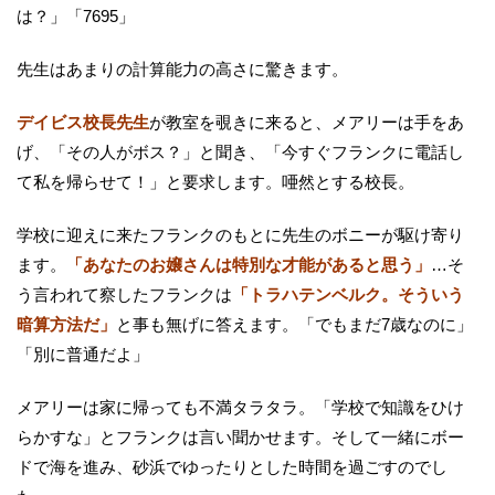
は？」「7695」
先生はあまりの計算能力の高さに驚きます。
デイビス校長先生
が教室を覗きに来ると、メアリーは手をあ
げ、「その人がボス？」と聞き、「今すぐフランクに電話し
て私を帰らせて！」と要求します。唖然とする校長。
学校に迎えに来たフランクのもとに先生のボニーが駆け寄り
ます。
「あなたのお嬢さんは特別な才能があると思う」
…そ
う言われて察したフランクは
「トラハテンベルク。そういう
暗算方法だ」
と事も無げに答えます。「でもまだ7歳なのに」
「別に普通だよ」
メアリーは家に帰っても不満タラタラ。「学校で知識をひけ
らかすな」とフランクは言い聞かせます。そして一緒にボー
ドで海を進み、砂浜でゆったりとした時間を過ごすのでし