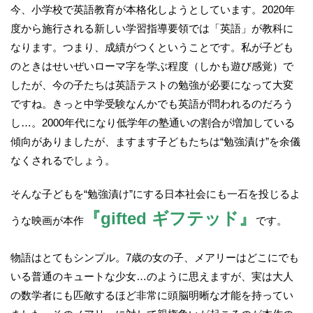
今、小学校で英語教育が本格化しようとしています。2020年
度から施行される新しい学習指導要領では「英語」が教科に
なります。つまり、成績がつくということです。私が子ども
のときはせいぜいローマ字を学ぶ程度（しかも遊び感覚）で
したが、今の子たちは英語テストの勉強が必要になって大変
ですね。きっと中学受験なんかでも英語が問われるのだろう
し…。2000年代になり低学年の塾通いの割合が増加している
傾向がありましたが、ますます子どもたちは“勉強漬け”を余儀
なくされるでしょう。
そんな子どもを“勉強漬け”にする日本社会にも一石を投じるよ
『gifted ギフテッド』
うな映画が本作
です。
物語はとてもシンプル。7歳の女の子、メアリーはどこにでも
いる普通のキュートな少女…のように思えますが、実は大人
の数学者にも匹敵するほど非常に頭脳明晰な才能を持ってい