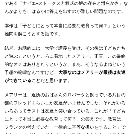
である「ナビエ–ストークス方程式の解の存在と滑らかさ」な
んかよりも、はるかに答えを出すのが難しい問題なのです。
本作は「子どもにとって本当に必要な教育って何？」という
難問を解こうとする話です。
結局、お話的には「大学で講義を受け、その後は子どもたち
と遊ぶ」というところに着地したメアリー。正直、この最終
的なオチはありきたりというか、まあ、そうなるよねという
予想の範疇なんですけど、
大事なのはメアリーが最後は友達
ができていること
だと思います。
メアリーは、近所のおばさんのロバータと飼っている片目の
猫のフレッドくらいしか友達がいませんでした。それがいろ
いろあってラストは友達と笑い合っている。これが「子ども
にとって本当に必要な教育って何？」の答えです。教育は、
フランクの考えていた「一律的に平等な扱いをすること」で