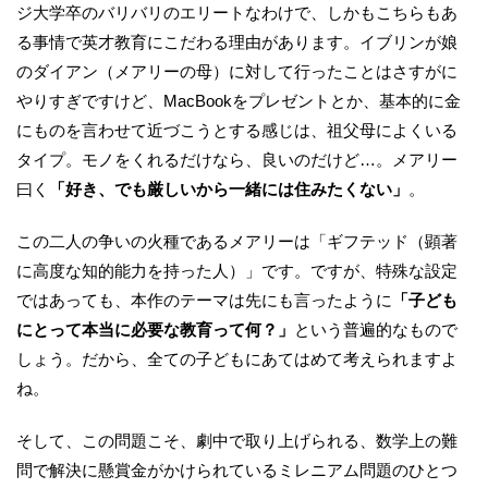
ジ大学卒のバリバリのエリートなわけで、しかもこちらもあ
る事情で英才教育にこだわる理由があります。イブリンが娘
のダイアン（メアリーの母）に対して行ったことはさすがに
やりすぎですけど、MacBookをプレゼントとか、基本的に金
にものを言わせて近づこうとする感じは、祖父母によくいる
タイプ。モノをくれるだけなら、良いのだけど…。メアリー
曰く
「好き、でも厳しいから一緒には住みたくない」
。
この二人の争いの火種であるメアリーは「ギフテッド（顕著
に高度な知的能力を持った人）」です。ですが、特殊な設定
ではあっても、本作のテーマは先にも言ったように
「子ども
にとって本当に必要な教育って何？」
という普遍的なもので
しょう。だから、全ての子どもにあてはめて考えられますよ
ね。
そして、この問題こそ、劇中で取り上げられる、数学上の難
問で解決に懸賞金がかけられているミレニアム問題のひとつ