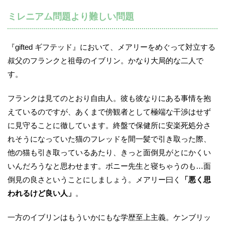
ミレニアム問題より難しい問題
『gifted ギフテッド』において、メアリーをめぐって対立する
叔父のフランクと祖母のイブリン。かなり大局的な二人で
す。
フランクは見てのとおり自由人。彼も彼なりにある事情を抱
えているのですが、あくまで傍観者として極端な干渉はせず
に見守ることに徹しています。終盤で保健所に安楽死処分さ
れそうになっていた猫のフレッドを間一髪で引き取った際、
他の猫も引き取っているあたり、きっと面倒見がとにかくい
いんだろうなと思わせます。ボニー先生と寝ちゃうのも…面
倒見の良さということにしましょう。メアリー曰く
「悪く思
われるけど良い人」
。
一方のイブリンはもういかにもな学歴至上主義。ケンブリッ