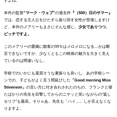
すよね。
本作の監督
“マーク・ウェブ”
の過去作
『（500）日のサマー』
では、恋する主人公をひたすら振り回す女性が登場しますけ
ど、本作のメアリーもまさにそんな感じ。
少女でありつつ、
ビッチですよ。
このメアリーの愛嬌に観客の99％はメロメロになる…かは断
言できないですが、少なくともこの映画の魅力を大きく支え
ているのは間違いなし。
学校でのいかにも退屈そうな素振りも良いし、あの学校シー
ンでの、子どもがよく言う間延びした
「Good morning Miss
Stivenson」
の言い方に付き合わされたのちの、フランクと寝
たばかりの先生を目撃してからのニヤッと笑いながらの“返し
セリフ”も最高。そりゃあ、先生も「ハイ…」しか言えなくな
りますよ。