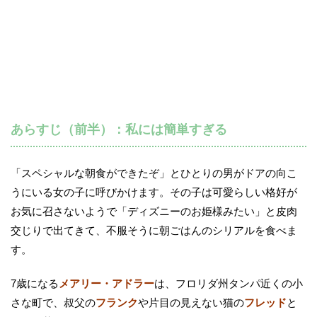
あらすじ（前半）：私には簡単すぎる
「スペシャルな朝食ができたぞ」とひとりの男がドアの向こ
うにいる女の子に呼びかけます。その子は可愛らしい格好が
お気に召さないようで「ディズニーのお姫様みたい」と皮肉
交じりで出てきて、不服そうに朝ごはんのシリアルを食べま
す。
7歳になる
メアリー・アドラー
は、フロリダ州タンパ近くの小
さな町で、叔父の
フランク
や片目の見えない猫の
フレッド
と