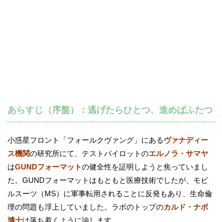
あらすじ（序盤）：逃げたらひとつ、進めばふたつ
小惑星フロント「フォールクヴァング」にある
ヴァナディー
ス機関
の研究所にて、テストパイロットの
エルノラ・サマヤ
は
GUNDフォーマット
の健全性を証明しようと焦っていまし
た。GUNDフォーマットはもともと医療技術でしたが、モビ
ルスーツ（MS）に軍事転用されることに反発もあり、生命倫
理の問題も浮上していました。ラボのトップの
カルド・ナボ
博士
は落ち着くように諭します。