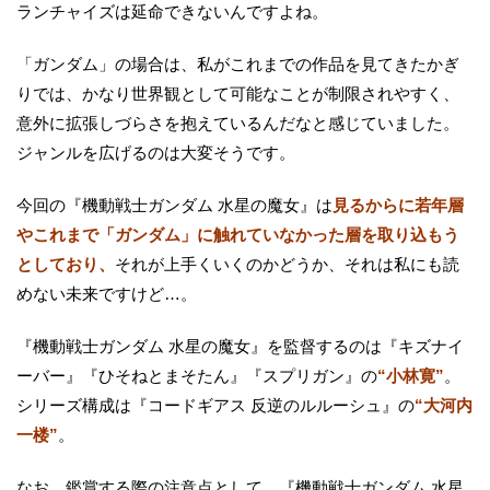
ランチャイズは延命できないんですよね。
「ガンダム」の場合は、私がこれまでの作品を見てきたかぎ
りでは、かなり世界観として可能なことが制限されやすく、
意外に拡張しづらさを抱えているんだなと感じていました。
ジャンルを広げるのは大変そうです。
今回の『機動戦士ガンダム 水星の魔女』は
見るからに若年層
やこれまで「ガンダム」に触れていなかった層を取り込もう
としており、
それが上手くいくのかどうか、それは私にも読
めない未来ですけど…。
『機動戦士ガンダム 水星の魔女』を監督するのは『キズナイ
ーバー』『ひそねとまそたん』『スプリガン』の
“小林寛”
。
シリーズ構成は『コードギアス 反逆のルルーシュ』の
“大河内
一楼”
。
なお、鑑賞する際の注意点として、『機動戦士ガンダム 水星