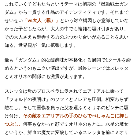
まれていく子どもたちというテーマは初期の『機動戦士ガン
ダム』から一貫する作品のアイデンティティです。それまで
せいぜい
「vs大人（親）」
という対立構図しか意識していな
かった子どもたちが、大人の中でも複雑な駆け引きがあり、
その大人さえも翻弄する力のぶつかり合いがあることを思い
知る。世界観が一気に拡張します。
最も「ガンダム」的な醍醐味が本格化する展開で1クールを締
めるというのもニクい演出ですが、最終シーンではスレッタ
とミオリネの関係にも激震が走ります。
スレッタは母のプロスペラに促されてエアリアルに乗って
「フォルドの夜明け」のソフィとノレアを圧倒。相変わらず
敵なし。そして重傷を負った父を運ぶミオリネのピンチに駆
け付け、
その敵をエアリアルの手のひらでぺしゃんこに押し
つぶし、
何事もなかった顔でミオリネのもとに。水星の魔女
というか、鮮血の魔女に変貌しているスレッタを前にミオリ