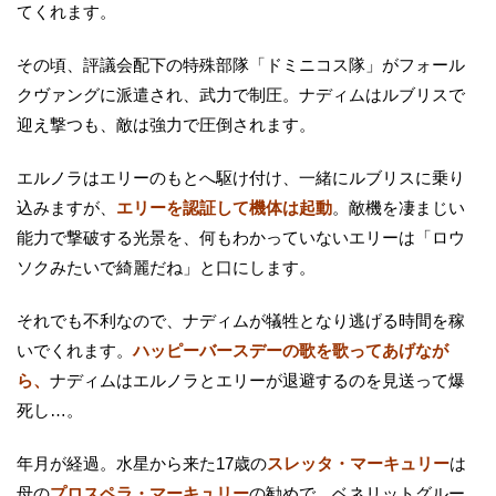
てくれます。
その頃、評議会配下の特殊部隊「ドミニコス隊」がフォール
クヴァングに派遣され、武力で制圧。ナディムはルブリスで
迎え撃つも、敵は強力で圧倒されます。
エルノラはエリーのもとへ駆け付け、一緒にルブリスに乗り
込みますが、
エリーを認証して機体は起動
。敵機を凄まじい
能力で撃破する光景を、何もわかっていないエリーは「ロウ
ソクみたいで綺麗だね」と口にします。
それでも不利なので、ナディムが犠牲となり逃げる時間を稼
いでくれます。
ハッピーバースデーの歌を歌ってあげなが
ら、
ナディムはエルノラとエリーが退避するのを見送って爆
死し…。
年月が経過。水星から来た17歳の
スレッタ・マーキュリー
は
母の
プロスペラ・マーキュリー
の勧めで、ベネリットグルー