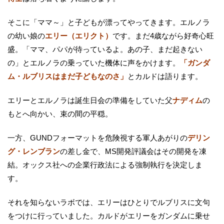
そこに「ママ～」と子どもが漂ってやってきます。エルノラ
の幼い娘の
エリー（エリクト）
です。まだ4歳ながら好奇心旺
盛。「ママ、パパが待っているよ。あの子、まだ起きない
の」とエルノラの乗っていた機体に声をかけます。
「ガンダ
ム・ルブリスはまだ子どもなのさ」
とカルドは語ります。
エリーとエルノラは誕生日会の準備をしていた父
ナディム
の
もとへ向かい、束の間の平穏。
一方、GUNDフォーマットを危険視する軍人あがりの
デリン
グ・レンブラン
の差し金で、MS開発評議会はその開発を凍
結。オックス社への企業行政法による強制執行を決定しま
す。
それを知らないラボでは、エリーはひとりでルブリスに文句
をつけに行っていました。カルドがエリーをガンダムに乗せ