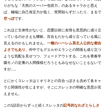
りがちな「天然のスーパー包容力」のあるキャラかと思え
ば、極端に自己肯定力が低く、世間知らずだったり、まるで
空っぽ
です。
これほど主体性がないと、恋愛以前に友情も意思的に成り立
っているのかさえも曖昧。百合もだから成り立っている風に
見えるのかもしれません。
一種のハーレム系主人公的な都合
よさでもあり、
作中でもグエルやエランとの関係も成り立つ
ような気配を見せつつ、フェードアウトする。これを青春学
園モノの定番の人間模様だろうともみなせないこともないで
すが…。
とにかくスレッタはミオリネとの百合っぽさも含めて各キャ
ラと関係性が生じますが、そこにスレッタの明確な意思が見
えません。
この1話目からずっと続くスレッタの
記号的なわざとらしさ