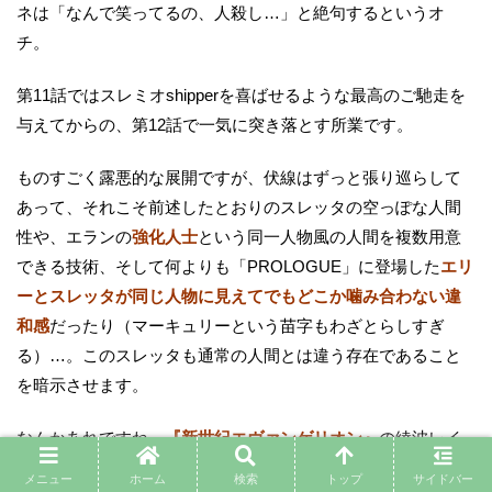
ネは「なんで笑ってるの、人殺し…」と絶句するというオ
チ。
第11話ではスレミオshipperを喜ばせるような最高のご馳走を
与えてからの、第12話で一気に突き落とす所業です。
ものすごく露悪的な展開ですが、伏線はずっと張り巡らして
あって、それこそ前述したとおりのスレッタの空っぽな人間
性や、エランの
強化人士
という同一人物風の人間を複数用意
できる技術、そして何よりも「PROLOGUE」に登場した
エリ
ーとスレッタが同じ人物に見えてでもどこか噛み合わない違
和感
だったり（マーキュリーという苗字もわざとらしすぎ
る）…。このスレッタも通常の人間とは違う存在であること
を暗示させます。
なんかあれですね、
『新世紀エヴァンゲリオン』
の綾波レイ
的な感じですね。
メニュー
ホーム
検索
トップ
サイドバー