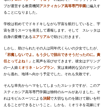
プが運営する教育機関
アスティカシア高等専門学園
に編入す
ることになりました。
学校は初めてでドキドキしながら宇宙を航行していると、宇
宙を漂うスーツを発見して通報します。そして スレッタは
自身の愛機である
エアリアル
で助けに行きます。
しかし、助けられたその人は同年代くらいの少女でしたが、
「邪魔しないでよ。もう少しで脱出できそうだったのに。責
任とってよね！」
と罵声を浴びせてきます。彼女はデリング
の一人娘
ミオリネ・レンブラン
。実は束縛的な父のデリング
から逃れ、地球へ向かう予定でした。それも失敗です。
そんな幸先からヘマをしてしまったスレッタですが、このア
スティカシア高等専門学園は独特のルールがありました。そ
れはモビルスーツによる
決闘
で大切なものを賭けて願いを叶
えることができるということ。しかも、ミオリネを花嫁にす