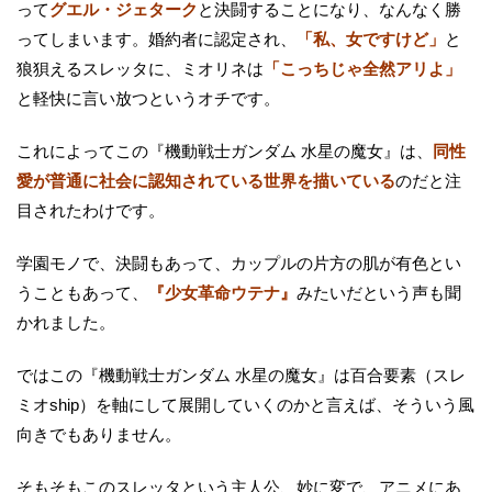
って
グエル・ジェターク
と決闘することになり、なんなく勝
ってしまいます。婚約者に認定され、
「私、女ですけど」
と
狼狽えるスレッタに、ミオリネは
「こっちじゃ全然アリよ」
と軽快に言い放つというオチです。
これによってこの『機動戦士ガンダム 水星の魔女』は、
同性
愛が普通に社会に認知されている世界を描いている
のだと注
目されたわけです。
学園モノで、決闘もあって、カップルの片方の肌が有色とい
うこともあって、
『少女革命ウテナ』
みたいだという声も聞
かれました。
ではこの『機動戦士ガンダム 水星の魔女』は百合要素（スレ
ミオship）を軸にして展開していくのかと言えば、そういう風
向きでもありません。
そもそもこのスレッタという主人公、妙に変で、アニメにあ