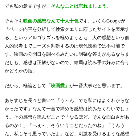
でも私の意見ですが、
そんなことは忘れましょう
。
そもそも
映画の感想なんて十人十色
です。いくらGoogleが
「ページ内容を分析して検索クエリに応じたサイトを表示す
る」というアルゴリズムを極めようとも、人の感想という個
人的思考までニーズを判断するのは現代技術では不可能で
す。映画の公開日を調べるみたいに明確な答えがあるならま
だしも、感想は正解がないので、結局は読み手の好みに合う
かどうかの話。
だから、極論として
「映画愛」
が一番大事だと思います。
あらすじを長々と書いて「う～ん、でも私にはよくわからな
かったです」なんて一言で締める感想は読みたくないでしょ
う。その感想を読んだことで「なるほど、そんな面白さがあ
るのか！」「へぇ～、そういうことだったのね」「うんう
ん、私もそう思っていたよ」など、刺激を受けるような感想