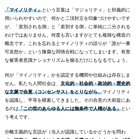
「マイノリティ」
という言葉は「マジョリティ」と対義的に
用いられやすいので、何かと二項対立を印象づけやすいです
が、「差別される側」と「差別する側」に単純に二分される
わけではありません。何度も言いますがとても複雑な構造の
概念です。これを忘れるとマイノリティの語りが「誰が一番
可哀想か」という陳腐な同情合戦になってしまいます。有害
な被害者意識ナショナリズムを煽るだけにもなるでしょう。
何が「マイノリティ」かを認定する機関や仕組みは存在しま
せん。私たち人間社会は、
文化的・社会的・政治的・歴史的
な文脈で合意（コンセンサス）をとりながら、
マイノリティ
を認識し、平等を模索してきました。その合意の大前提にあ
るのは
「この世のあらゆる人には無条件で人権がある」
とい
う考えです。
分離主義的な言説が（当人が認識しているかどうかを問わ