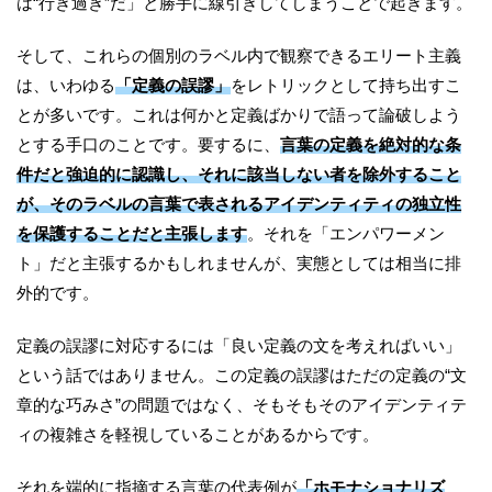
は“行き過ぎ”だ」と勝手に線引きしてしまうことで起きます。
そして、これらの個別のラベル内で観察できるエリート主義
は、いわゆる
「定義の誤謬」
をレトリックとして持ち出すこ
とが多いです。これは何かと定義ばかりで語って論破しよう
とする手口のことです。要するに、
言葉の定義を絶対的な条
件だと強迫的に認識し、それに該当しない者を除外すること
が、そのラベルの言葉で表されるアイデンティティの独立性
を保護することだと主張します
。それを「エンパワーメン
ト」だと主張するかもしれませんが、実態としては相当に排
外的です。
定義の誤謬に対応するには「良い定義の文を考えればいい」
という話ではありません。この定義の誤謬はただの定義の“文
章的な巧みさ”の問題ではなく、そもそもそのアイデンティテ
ィの複雑さを軽視していることがあるからです。
それを端的に指摘する言葉の代表例が
「ホモナショナリズ