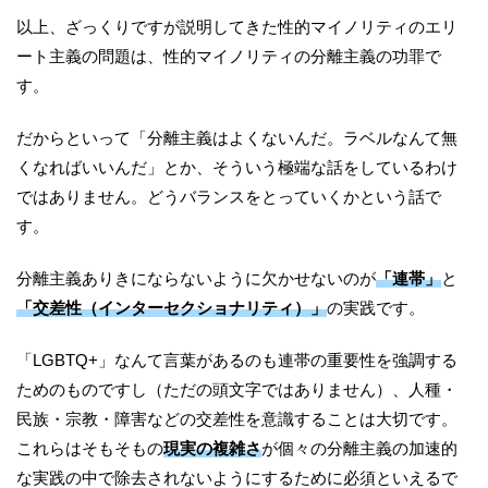
以上、ざっくりですが説明してきた性的マイノリティのエリ
ート主義の問題は、性的マイノリティの分離主義の功罪で
す。
だからといって「分離主義はよくないんだ。ラベルなんて無
くなればいいんだ」とか、そういう極端な話をしているわけ
ではありません。どうバランスをとっていくかという話で
す。
分離主義ありきにならないように欠かせないのが
「連帯」
と
「交差性（インターセクショナリティ）」
の実践です。
「LGBTQ+」なんて言葉があるのも連帯の重要性を強調する
ためのものですし（ただの頭文字ではありません）、人種・
民族・宗教・障害などの交差性を意識することは大切です。
これらはそもそもの
現実の複雑さ
が個々の分離主義の加速的
な実践の中で除去されないようにするために必須といえるで