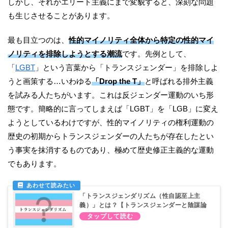
しかし、それがエリート主義にまで変貌すると、深刻な問題
も生じさせることがあります。
最も目立つのは、
性的マイノリティ全体から特定の性的マイ
ノリティを排除しようとする潮流
です。先例として、
「
LGBT
」という言葉から「トランスジェンダー」を排除しよ
うと画策する…いわゆる
「Drop the T」
と呼ばれる排外主義
を試みる人たちがいます。これは反ジェンダー運動のいち形
態です。簡略的に言ってしまえば「LGBT」を「LGB」に変え
ようとしているわけですが、性的マイノリティの権利運動の
歴史の初期からトランスジェンダーの人たちが存在したとい
う事実を抹消するものであり、極めて歴史修正主義的な運動
でもあります。
「トランスジェンダリズム（性自認至上主
義）」とは？【トランスジェンダーと陰謀論
①】