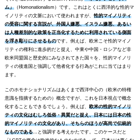
ム」
（Homonationalism）です。これはとくに西洋的な性的マ
イノリティの文脈において使われますが、
性的マイノリティ
の受容に関する言説が、外国人嫌悪、イスラム嫌悪、あるい
は人種差別的な政策を正当化するために利用されている側面
を浮き彫りにさせるもの
です。例えば、欧米こそ性的マイノ
リティの権利に進歩的だと捉え、中東や中国・ロシアなど非
欧米同盟国と歴史的にみなされてきた国々を、性的マイノリ
ティの後進国と強調して他者化する行為がこれに当てはまり
ます。
このホモナショナリズムはあくまで西洋中心の（欧米の特権
意識を指摘するための）概念ですが、これを日本視点で概念
化することもできるでしょう。例えば、
欧米の性的マイノリ
ティの文化はむしろ低俗・異質だと捉え、日本には日本の性
的マイノリティの文化があり、そちらのほうが高尚で伝統的
なものである
…と強調する考えかたです。このケースだと