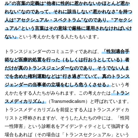
ル”の言葉の定義は“他者に性的に惹かれないかほとんど惹か
れない”なのであって、それに該当しない“惹かれなさ”を持つ
人は“アセクシュアル・スペクトラム”なのであり、“アセクシ
ュアル”という言葉はその意味で厳格に運用されなければいけ
ない」
という考えかたをする人たちもいます。
トランスジェンダーのコミュニティであれば、
「性別適合手
術など医療的処置を行った（もしくは行おうとしている）者
だけが真のトランスジェンダーなのであり、そうでない人ま
でを含めた権利運動などは“行き過ぎ”ていて、真のトランス
ジェンダーの当事者の立場をむしろ危うくさせる」
という考
えかたをする人たちがみられます。この考えかたは
「トラン
スメディカリズム」
（Transmedicalism）と呼ばれています。
トランスメディカリズムを前提とする人はトランスメディカ
リストと呼称されますが、そうした人たちの中には、「性同
一性障害」という診断名をアイデンティティとして強調する
場合もあれば（その場合は「トランスセクシュアル」という