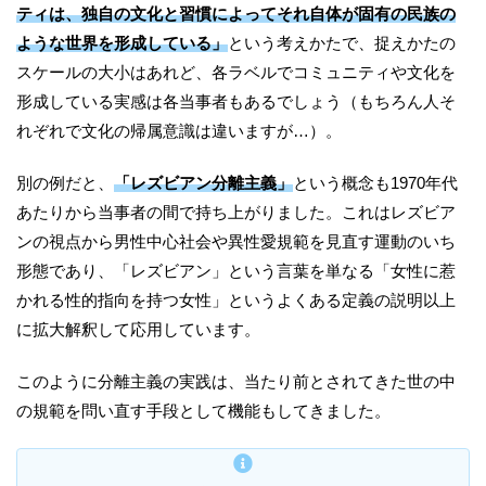
ティは、独自の文化と習慣によってそれ自体が固有の民族の
ような世界を形成している」
という考えかたで、捉えかたの
スケールの大小はあれど、各ラベルでコミュニティや文化を
形成している実感は各当事者もあるでしょう（もちろん人そ
れぞれで文化の帰属意識は違いますが…）。
別の例だと、
「レズビアン分離主義」
という概念も1970年代
あたりから当事者の間で持ち上がりました。これはレズビア
ンの視点から男性中心社会や異性愛規範を見直す運動のいち
形態であり、「レズビアン」という言葉を単なる「女性に惹
かれる性的指向を持つ女性」というよくある定義の説明以上
に拡大解釈して応用しています。
このように分離主義の実践は、当たり前とされてきた世の中
の規範を問い直す手段として機能もしてきました。