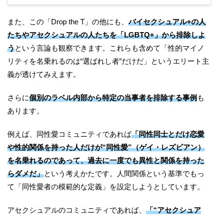
また、この「Drop the T」の他にも、
バイセクシュアル+の人
たちやアセクシュアルの人たちを「LGBTQ+」から排除しよ
う
という言論も観察できます。これらも含めて「性的マイノ
リティを名乗れるのは“選ばれし者”だけだ」というエリート主
義が透けてみえます。
さらに
個別のラベル内部から特定の当事者を排除する事例
も
あります。
例えば、同性愛コミュニティであれば
「同性同士とだけ恋愛
や性的関係を持った人だけが“同性愛”（ゲイ・レズビアン）
を名乗れるのであって、過去に一度でも異性と関係を持った
らダメだ」
という考えかたです。人間関係という基準でもっ
て「同性愛者の模範的な定義」を設定しようとしています。
アセクシュアルのコミュニティであれば、
「“アセクシュア