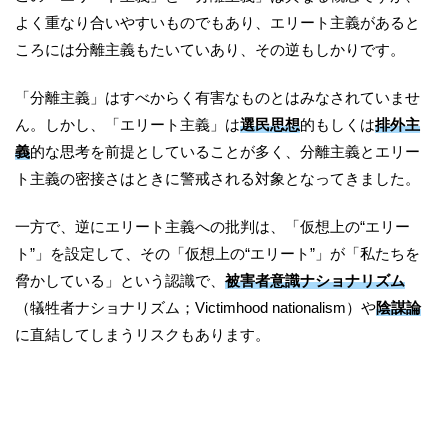
よく重なり合いやすいものでもあり、エリート主義があると
ころには分離主義もたいていあり、その逆もしかりです。
「分離主義」はすべからく有害なものとはみなされていませ
ん。しかし、「エリート主義」は
選民思想
的もしくは
排外主
義
的な思考を前提としていることが多く、分離主義とエリー
ト主義の密接さはときに警戒される対象となってきました。
一方で、逆にエリート主義への批判は、「仮想上の“エリー
ト”」を設定して、その「仮想上の“エリート”」が「私たちを
脅かしている」という認識で、
被害者意識ナショナリズム
（犠牲者ナショナリズム；Victimhood nationalism）や
陰謀論
に直結してしまうリスクもあります。