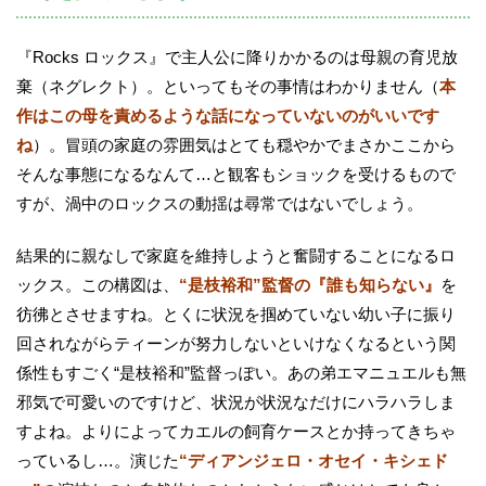
『Rocks ロックス』で主人公に降りかかるのは母親の育児放
棄（ネグレクト）。といってもその事情はわかりません（
本
作はこの母を責めるような話になっていないのがいいです
ね
）。冒頭の家庭の雰囲気はとても穏やかでまさかここから
そんな事態になるなんて…と観客もショックを受けるもので
すが、渦中のロックスの動揺は尋常ではないでしょう。
結果的に親なしで家庭を維持しようと奮闘することになるロ
ックス。この構図は、
“是枝裕和”監督の『誰も知らない』
を
彷彿とさせますね。とくに状況を掴めていない幼い子に振り
回されながらティーンが努力しないといけなくなるという関
係性もすごく“是枝裕和”監督っぽい。あの弟エマニュエルも無
邪気で可愛いのですけど、状況が状況なだけにハラハラしま
すよね。よりによってカエルの飼育ケースとか持ってきちゃ
っているし…。演じた
“ディアンジェロ・オセイ・キシェド