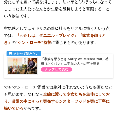
分たち子を置いて姿を消します。幼い弟と2人ぼっちになって
しまった主人公はなんとか生活を維持しようと奮闘する…と
いう物語です。
空気感としてはイギリスの階級社会をリアルに描くという点
では、
『わたしは、ダニエル・ブレイク』『家族を想うと
き』
の
“ケン・ローチ”監督
に通じるものがあります。
『家族を想うとき Sorry We Missed You』感
想（ネタバレ）…不在の人々の声を視る
でも“ケン・ローチ”監督では絶対に作れないような映画だなと
も思います。なぜなら
全編に渡って少女たちを主体にしてお
り、貧困の中にそっと実在するシスターフッドを実に丁寧に
描いている
からです。