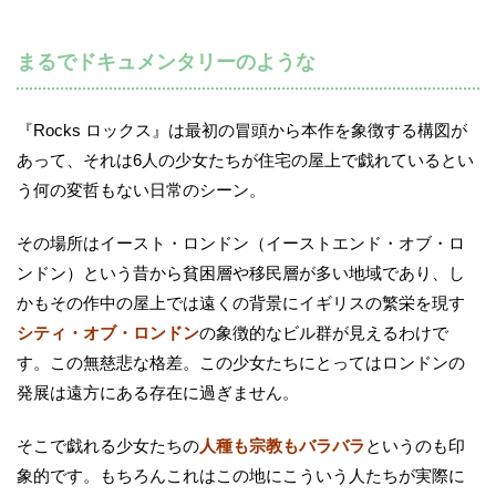
まるでドキュメンタリーのような
『Rocks ロックス』は最初の冒頭から本作を象徴する構図が
あって、それは6人の少女たちが住宅の屋上で戯れているとい
う何の変哲もない日常のシーン。
その場所はイースト・ロンドン（イーストエンド・オブ・ロ
ンドン）という昔から貧困層や移民層が多い地域であり、し
かもその作中の屋上では遠くの背景にイギリスの繁栄を現す
シティ・オブ・ロンドン
の象徴的なビル群が見えるわけで
す。この無慈悲な格差。この少女たちにとってはロンドンの
発展は遠方にある存在に過ぎません。
そこで戯れる少女たちの
人種も宗教もバラバラ
というのも印
象的です。もちろんこれはこの地にこういう人たちが実際に