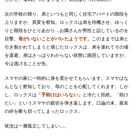
次の学校の帰り。弟といつもと同じく住宅アパートの階段を
上りますが、異変を察知。ロックスは弟を待機させ、ゆっく
りと階段をひとりあがり…お隣さんが男性と話しているのを
目撃。
母がいないことがバレたようです。
このままでは弟と
引き裂かれてしまうと感じたロックスは、弟を連れてその場
を退避。弟はさっぱりわからない状態に困惑していますが、
今は逃げることが先。
スマヤの家に一時的に身を置かせてもらいます。スマヤはな
んとなく察知しており、母のことを心配してくれます。しか
し、ロックスは
「手助けはいらない」
と冷たく拒絶。「助け
たい」というスマヤの親切を弾き返します。口論の末、親友
の絆を断ち切ってしまったロックス。
状況は一層孤立してしまい…。