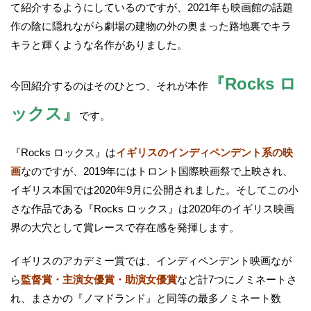
て紹介するようにしているのですが、2021年も映画館の話題
作の陰に隠れながら劇場の建物の外の奥まった路地裏でキラ
キラと輝くような名作がありました。
『Rocks ロ
今回紹介するのはそのひとつ、それが本作
ックス』
です。
『Rocks ロックス』は
イギリスのインディペンデント系の映
画
なのですが、2019年にはトロント国際映画祭で上映され、
イギリス本国では2020年9月に公開されました。そしてこの小
さな作品である『Rocks ロックス』は2020年のイギリス映画
界の大穴として賞レースで存在感を発揮します。
イギリスのアカデミー賞では、インディペンデント映画なが
ら
監督賞・主演女優賞・助演女優賞
など計7つにノミネートさ
れ、まさかの『ノマドランド』と同等の最多ノミネート数