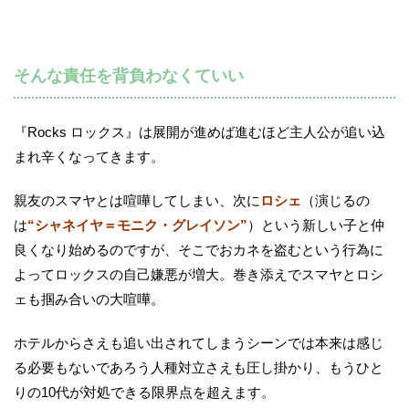
そんな責任を背負わなくていい
『Rocks ロックス』は展開が進めば進むほど主人公が追い込
まれ辛くなってきます。
親友のスマヤとは喧嘩してしまい、次に
ロシェ
（演じるの
は
“シャネイヤ＝モニク・グレイソン”
）という新しい子と仲
良くなり始めるのですが、そこでおカネを盗むという行為に
よってロックスの自己嫌悪が増大。巻き添えでスマヤとロシ
ェも掴み合いの大喧嘩。
ホテルからさえも追い出されてしまうシーンでは本来は感じ
る必要もないであろう人種対立さえも圧し掛かり、もうひと
りの10代が対処できる限界点を超えます。