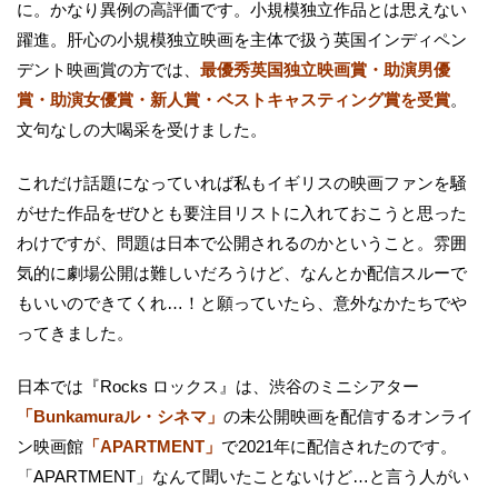
に。かなり異例の高評価です。小規模独立作品とは思えない
躍進。肝心の小規模独立映画を主体で扱う英国インディペン
デント映画賞の方では、
最優秀英国独立映画賞・助演男優
賞・助演女優賞・新人賞・ベストキャスティング賞を受賞
。
文句なしの大喝采を受けました。
これだけ話題になっていれば私もイギリスの映画ファンを騒
がせた作品をぜひとも要注目リストに入れておこうと思った
わけですが、問題は日本で公開されるのかということ。雰囲
気的に劇場公開は難しいだろうけど、なんとか配信スルーで
もいいのできてくれ…！と願っていたら、意外なかたちでや
ってきました。
日本では『Rocks ロックス』は、渋谷のミニシアター
「Bunkamuraル・シネマ」
の未公開映画を配信するオンライ
ン映画館
「APARTMENT」
で2021年に配信されたのです。
「APARTMENT」なんて聞いたことないけど…と言う人がい