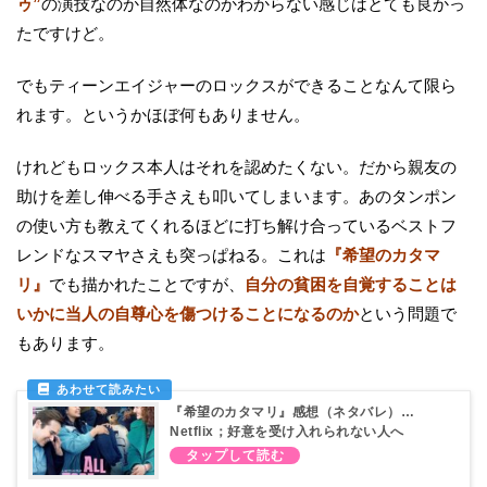
ゥ”
の演技なのか自然体なのかわからない感じはとても良かっ
たですけど。
でもティーンエイジャーのロックスができることなんて限ら
れます。というかほぼ何もありません。
けれどもロックス本人はそれを認めたくない。だから親友の
助けを差し伸べる手さえも叩いてしまいます。あのタンポン
の使い方も教えてくれるほどに打ち解け合っているベストフ
レンドなスマヤさえも突っぱねる。これは
『希望のカタマ
リ』
でも描かれたことですが、
自分の貧困を自覚することは
いかに当人の自尊心を傷つけることになるのか
という問題で
もあります。
『希望のカタマリ』感想（ネタバレ）…
Netflix；好意を受け入れられない人へ