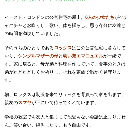
イースト・ロンドンの公営住宅の屋上。
6人の少女たち
がペチ
ャクチャとお喋りし、歌い、体を揺らし、思う存分に友達と
の時間を満喫していました。
そのうちのひとりである
ロックス
はこの公営住宅に暮らして
おり、
シングルマザーの母
と
幼い弟エマニュエル
が一緒で
す。家に戻ると、母が弟と料理を作っていて、食事のときは
弟がたどたどしくお祈りし、それを家族で温かく見守りま
す。
朝、ロックスは制服を来てリュックを背負って家を出ます。
親友の
スマヤ
が下にいて待ってくれています。
学校の教室でも友人と集まって他愛もない会話は止まりませ
ん。笑い合い、絶叫したり、もう自由です。