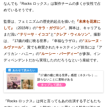
なんでも『Rocks ロックス』は製作チームの多くが女性で占
めているそうです。
監督は、フェミニズムの歴史的起点を描いた
『未来を花束に
して』
（2015年）の
“サラ・ガヴロン”
。脚本は、キャリアも
まだ浅い
“テリーサ・イココ”
と
“クレア・ウィルソン”
。撮影
は、『17歳の瞳に映る世界』『幸福なラザロ』の
“エレーヌ・
ルヴァール”
。賞でも称賛されたキャスティング担当には『ア
メリカン・ハニー』の
“ルーシー・パーディー”
が参加。イン
ディペンデントだから実現したのだろうなという座組です。
『17歳の瞳に映る世界』感想（ネタバレ）…
語らないことに意味がある
『Rocks ロックス』は何と言ってもあの出演する子どもたち