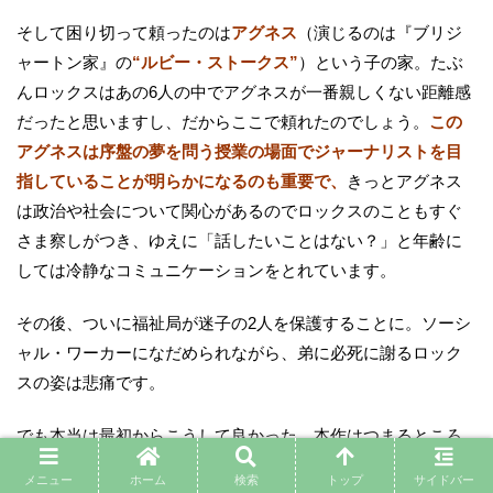
そして困り切って頼ったのは
アグネス
（演じるのは『ブリジ
ャートン家』の
“ルビー・ストークス”
）という子の家。たぶ
んロックスはあの6人の中でアグネスが一番親しくない距離感
だったと思いますし、だからここで頼れたのでしょう。
この
アグネスは序盤の夢を問う授業の場面でジャーナリストを目
指していることが明らかになるのも重要で、
きっとアグネス
は政治や社会について関心があるのでロックスのこともすぐ
さま察しがつき、ゆえに「話したいことはない？」と年齢に
しては冷静なコミュニケーションをとれています。
その後、ついに福祉局が迷子の2人を保護することに。ソーシ
ャル・ワーカーになだめられながら、弟に必死に謝るロック
スの姿は悲痛です。
でも本当は最初からこうして良かった。本作はつまるところ
公共のサポートの大切さ
を描いており、ドラマ
『メイドの手
メニュー
ホーム
検索
トップ
サイドバー