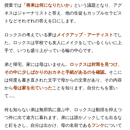
授業では
「将来は何になりたいか」
という議題となり、アグ
ネスはジャーナリストと答え、他の生徒もカップルセラピス
トなどそれぞれの答えを口にします。
ロックスの考えている夢は
メイクアップ・アーティスト
でし
た。ロックスは学校でも友人にメイクをしているくらいに上
手で、いつも盛り上がっている輪の中心です。
弟と帰宅。家には母はいません。
ロックスは封筒を見つけ、
その中に少しばかりのおカネと手紙があるのを確認。
そこに
は何度も書き直された文字で母からの文章があり、その内容
から
母は家を出ていった
ことを知ります。自分たちを置い
て…。
何も知らない弟は無邪気に遊ぶ中、ロックスは動揺を抑えつ
つ外に出て途方に暮れます。弟には誰かノックしても出るな
と釘をさし、自分は出かけ、母の名前である
フンケ
について