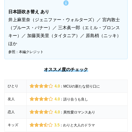
日本語吹き替え あり
井上麻里奈（ジェニファー・ウォルターズ）／ 宮内敦士
（ブルース・バナー）／ 三木眞一郎（エミル・ブロンス
キー）／ 加藤英美里（タイタニア）／ 原島梢（ニッキ）
ほか
参照：本編クレジット
オススメ度のチェック
ひとり
4.0
：MCUの新たな切り口に
友人
4.0
：語り合うも良し
恋人
4.0
：異性愛ロマンスあり
キッズ
3.5
：わりと大人のドラマ