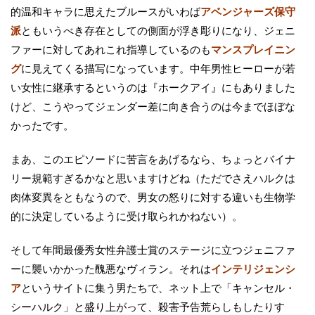
的温和キャラに思えたブルースがいわば
アベンジャーズ保守
派
ともいうべき存在としての側面が浮き彫りになり、ジェニ
ファーに対してあれこれ指導しているのも
マンスプレイニン
グ
に見えてくる描写になっています。中年男性ヒーローが若
い女性に継承するというのは『ホークアイ』にもありました
けど、こうやってジェンダー差に向き合うのは今までほぼな
かったです。
まあ、このエピソードに苦言をあげるなら、ちょっとバイナ
リー規範すぎるかなと思いますけどね（ただでさえハルクは
肉体変異をともなうので、男女の怒りに対する違いも生物学
的に決定しているように受け取られかねない）。
そして年間最優秀女性弁護士賞のステージに立つジェニファ
ーに襲いかかった醜悪なヴィラン。それは
インテリジェンシ
ア
というサイトに集う男たちで、ネット上で「キャンセル・
シーハルク」と盛り上がって、殺害予告荒らしもしたりす