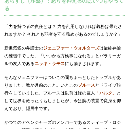
あらすじ（序盤）：怒りを抑えるのはいつもやって
る
「力を持つ者の責任とは？ 力を乱用しなければ義務は果たさ
れますか？ それとも弱者を守る務めがあるのでしょうか？」
新進気鋭の弁護士の
ジェニファー・ウォルターズ
は最終弁論
の練習中でした。「いつか地方検事になれる」とパラリーガ
ルの友人である
ニッキ・ラモス
にも励まされます。
そんなジェニファーはついこの間ちょっとしたトラブルがあ
りました。数か月前のこと。いとこの
ブルース
とドライブ旅
行をしていました。ブルースは以前は緑の巨人
「ハルク」
と
して世界を救ったりもしましたが、今は腕の装置で変身を抑
えており、隠居中です。
かつてのアベンジャーズのメンバーであるスティーブ・ロジ