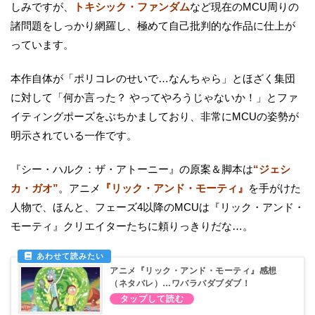
しみですが、
トキシック・ファンダム
など現在のMCU周りの
諸問題をしっかり網羅し、極めて自己批判的な作品に仕上が
っています。
本作自体が「ポリコレのせいで…なんちゃら」とほざく集団
に対して「何か言った？ やってやろうじゃないか！」とファ
イティングポーズをぶちかましており、非常にMCUの姿勢が
明示されている一作です。
『シー・ハルク：ザ・アトーニー』の原案＆脚本は
“ジェシ
カ・ガオ”
。アニメ
『リック・アンド・モーティ』
を手がけた
人物で、ほんと、フェーズ4以降のMCUは『リック・アンド・
モーティ』クリエイターたちに頼りっきりだな…。
アニメ『リック・アンド・モーティ』感想
（ネタバレ）…ワバラバダブダブ！