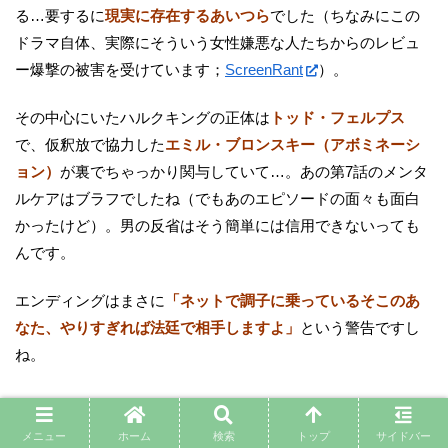
る…要するに
現実に存在するあいつら
でした（ちなみにこの
ドラマ自体、実際にそういう女性嫌悪な人たちからのレビュ
ー爆撃の被害を受けています；
ScreenRant
）。
その中心にいたハルクキングの正体は
トッド・フェルプス
で、仮釈放で協力した
エミル・ブロンスキー（アボミネーシ
ョン）
が裏でちゃっかり関与していて…。あの第7話のメンタ
ルケアはブラフでしたね（でもあのエピソードの面々も面白
かったけど）。男の反省はそう簡単には信用できないっても
んです。
エンディングはまさに
「ネットで調子に乗っているそこのあ
なた、やりすぎれば法廷で相手しますよ」
という警告ですし
ね。
メニュー
ホーム
検索
トップ
サイドバー