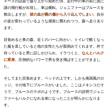
ャースの話題で盛り上がり始めた頃、走行中の車の前に急に
謎の飛行船が出現し、車は横転。ジェニファーはブルースを
救出しますが、
彼の血が腕の傷から入り込んでしまい、
自分
の姿が変わっているような感覚に襲われつつ、森へ走り去り
ます。
目覚めると夜の森。近くのバーに向かい、トイレで酷くなっ
た服を直していると他の女性たちが面倒みてくれます。外で
待っていると男に話しかけられ、イラつくと、
なんとハルク
に変身
。圧倒的なパワーで男を突き飛ばすことができまし
た。
そしてまた目覚めます。ベッドの上です。しかも南国風のロ
ッジ。その地下にブルースがいました。ここはメキシコだそ
うで、ブルースのラボのようです。ブルースの説明でジェニ
ファーもハルクになれる体になったことが明らかになりま
す。