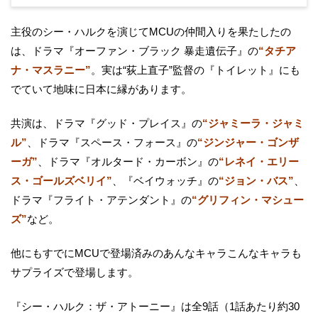
主役のシー・ハルクを演じてMCUの仲間入りを果たしたの
は、ドラマ『オーファン・ブラック 暴走遺伝子』の
“タチア
ナ・マスラニー”
。実は“荻上直子”監督の『トイレット』にも
でていて地味に日本に縁があります。
共演は、ドラマ『グッド・プレイス』の
“ジャミーラ・ジャミ
ル”
、ドラマ『スペース・フォース』の
“ジンジャー・ゴンザ
ーガ”
、ドラマ『オルタード・カーボン』の
“レネイ・エリー
ス・ゴールズベリイ”
、『ベイウォッチ』の
“ジョン・バス”
、
ドラマ『フライト・アテンダント』の
“グリフィン・マシュー
ズ”
など。
他にもすでにMCUで登場済みのあんなキャラこんなキャラも
サプライズで登場します。
『シー・ハルク：ザ・アトーニー』は全9話（1話あたり約30