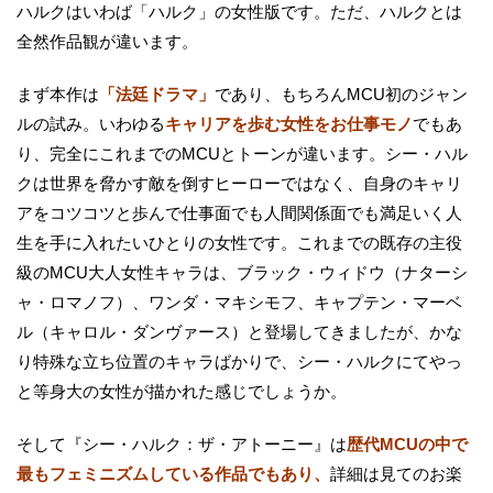
ハルクはいわば「ハルク」の女性版です。ただ、ハルクとは
全然作品観が違います。
まず本作は
「法廷ドラマ」
であり、もちろんMCU初のジャン
ルの試み。いわゆる
キャリアを歩む女性をお仕事モノ
でもあ
り、完全にこれまでのMCUとトーンが違います。シー・ハル
クは世界を脅かす敵を倒すヒーローではなく、自身のキャリ
アをコツコツと歩んで仕事面でも人間関係面でも満足いく人
生を手に入れたいひとりの女性です。これまでの既存の主役
級のMCU大人女性キャラは、ブラック・ウィドウ（ナターシ
ャ・ロマノフ）、ワンダ・マキシモフ、キャプテン・マーベ
ル（キャロル・ダンヴァース）と登場してきましたが、かな
り特殊な立ち位置のキャラばかりで、シー・ハルクにてやっ
と等身大の女性が描かれた感じでしょうか。
そして『シー・ハルク：ザ・アトーニー』は
歴代MCUの中で
最もフェミニズムしている作品でもあり、
詳細は見てのお楽