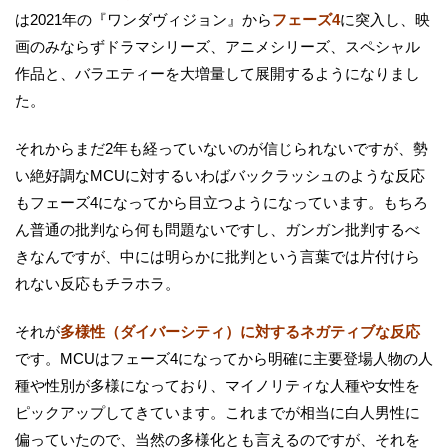
は2021年の『ワンダヴィジョン』から
フェーズ4
に突入し、映
画のみならずドラマシリーズ、アニメシリーズ、スペシャル
作品と、バラエティーを大増量して展開するようになりまし
た。
それからまだ2年も経っていないのが信じられないですが、勢
い絶好調なMCUに対するいわばバックラッシュのような反応
もフェーズ4になってから目立つようになっています。もちろ
ん普通の批判なら何も問題ないですし、ガンガン批判するべ
きなんですが、中には明らかに批判という言葉では片付けら
れない反応もチラホラ。
それが
多様性（ダイバーシティ）に対するネガティブな反応
です。MCUはフェーズ4になってから明確に主要登場人物の人
種や性別が多様になっており、マイノリティな人種や女性を
ピックアップしてきています。これまでが相当に白人男性に
偏っていたので、当然の多様化とも言えるのですが、それを