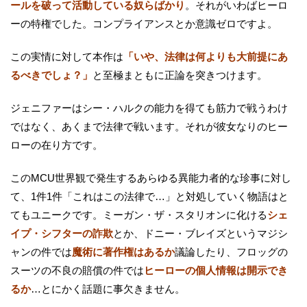
ールを破って活動している奴らばかり
。それがいわばヒーロ
ーの特権でした。コンプライアンスとか意識ゼロですよ。
この実情に対して本作は
「いや、法律は何よりも大前提にあ
るべきでしょ？」
と至極まともに正論を突きつけます。
ジェニファーはシー・ハルクの能力を得ても筋力で戦うわけ
ではなく、あくまで法律で戦います。それが彼女なりのヒー
ローの在り方です。
このMCU世界観で発生するあらゆる異能力者的な珍事に対し
て、1件1件「これはこの法律で…」と対処していく物語はと
てもユニークです。ミーガン・ザ・スタリオンに化ける
シェ
イプ・シフターの詐欺
とか、ドニー・ブレイズというマジシ
ャンの件では
魔術に著作権はあるか
議論したり、フロッグの
スーツの不良の賠償の件では
ヒーローの個人情報は開示でき
るか
…とにかく話題に事欠きません。