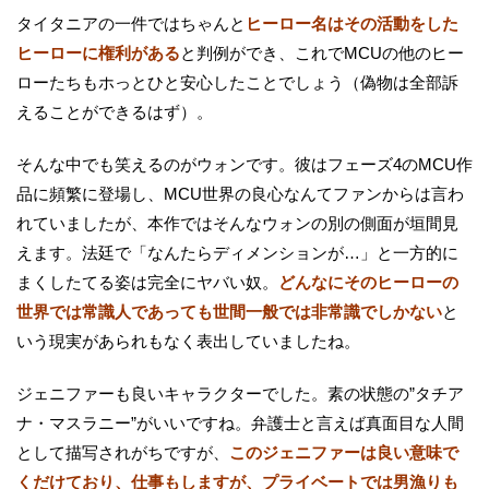
タイタニアの一件ではちゃんと
ヒーロー名はその活動をした
ヒーローに権利がある
と判例ができ、これでMCUの他のヒー
ローたちもホっとひと安心したことでしょう（偽物は全部訴
えることができるはず）。
そんな中でも笑えるのがウォンです。彼はフェーズ4のMCU作
品に頻繁に登場し、MCU世界の良心なんてファンからは言わ
れていましたが、本作ではそんなウォンの別の側面が垣間見
えます。法廷で「なんたらディメンションが…」と一方的に
まくしたてる姿は完全にヤバい奴。
どんなにそのヒーローの
世界では常識人であっても世間一般では非常識でしかない
と
いう現実があられもなく表出していましたね。
ジェニファーも良いキャラクターでした。素の状態の”タチア
ナ・マスラニー”がいいですね。弁護士と言えば真面目な人間
として描写されがちですが、
このジェニファーは良い意味で
くだけており、仕事もしますが、プライベートでは男漁りも