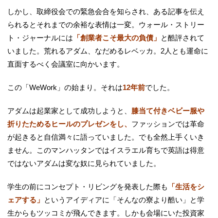
しかし、取締役会での緊急会合を知らされ、ある記事を伝え
られるとそれまでの余裕な表情は一変。ウォール・ストリー
ト・ジャーナルには
「創業者こそ最大の負債」
と酷評されて
いました。荒れるアダム、なだめるレベッカ。2人とも運命に
直面するべく会議室に向かいます。
この「WeWork」の始まり。それは
12年前
でした。
アダムは起業家として成功しようと、
膝当て付きベビー服や
折りたためるヒールのプレゼンをし、
ファッションでは革命
が起きると自信満々に語っていました。でも全然上手くいき
ません。このマンハッタンではイスラエル育ちで英語は得意
ではないアダムは変な奴に見られていました。
学生の前にコンセプト・リビングを発表した際も
「生活をシ
ェアする」
というアイディアに「そんなの寮より酷い」と学
生からもツッコミが飛んできます。しかも会場にいた投資家