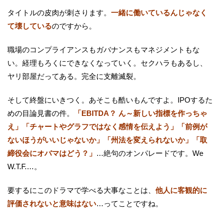
タイトルの皮肉が刺さります。
一緒に働いているんじゃなく
て壊している
のですから。
職場のコンプライアンスもガバナンスもマネジメントもな
い。経理もろくにできなくなっていく。セクハラもあるし、
ヤリ部屋だってある。完全に支離滅裂。
そして終盤にいきつく。あそこも酷いもんですよ。IPOするた
めの目論見書の件。
「EBITDA？ ん～新しい指標を作っちゃ
え」「チャートやグラフではなく感情を伝えよう」「前例が
ないほうがいいじゃないか」「州法を変えられないか」「取
締役会にオバマはどう？」
…絶句のオンパレードです。We
W.T.F.…。
要するにこのドラマで学べる大事なことは、
他人に客観的に
評価されないと意味はない
…ってことですね。