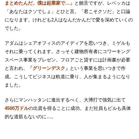
まとめたんだ、僕は起業家で…」
と饒舌ですが、レベッカは
「あなたはクソでしょ」とひと言。「君こそクソだ」と口論
になります。けれども2人はなんだかんだで愛を深めていくの
でした。
アダムはシェアオフィスのアイディアを思いつき、ミゲルも
それに乗ってくれます。さっそく建物所有者にコワーキング
スペース事業をプレゼン。フロアごと貸すには計画書が必要
と言われ、
「グリーンデスク」
という事業を思いつきで作
成。こうしてビジネスは軌道に乗り、人が集まるようになり
ました。
さらにマンハッタンに進出するべく、大博打で強気に出て
4500万ドル
の出資を得ることに成功。まだ社員もビルも具体
的な道筋もないのに…。