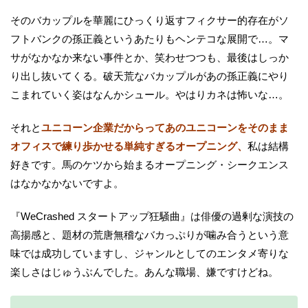
そのバカップルを華麗にひっくり返すフィクサー的存在がソ
フトバンクの孫正義というあたりもヘンテコな展開で…。マ
サがなかなか来ない事件とか、笑わせつつも、最後はしっか
り出し抜いてくる。破天荒なバカップルがあの孫正義にやり
こまれていく姿はなんかシュール。やはりカネは怖いな…。
それと
ユニコーン企業だからってあのユニコーンをそのまま
オフィスで練り歩かせる単純すぎるオープニング、
私は結構
好きです。馬のケツから始まるオープニング・シークエンス
はなかなかないですよ。
『WeCrashed スタートアップ狂騒曲』は俳優の過剰な演技の
高揚感と、題材の荒唐無稽なバカっぷりが噛み合うという意
味では成功していますし、ジャンルとしてのエンタメ寄りな
楽しさはじゅうぶんでした。あんな職場、嫌ですけどね。