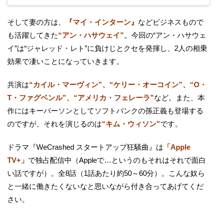
そして妻の方は、
『マイ・インターン』
などビジネスもので
も活躍してきた
“アン・ハサウェイ”
。今回の“アン・ハサウェ
イ”は“ジャレッド・レト”に負けじとクセを発揮し、2人の相乗
効果で凄いことになっていきます。
共演は
“カイル・マーヴィン”、“ケリー・オーコイン”、“O・
T・ファグベンル”、“アメリカ・フェレーラ”
など。また、本
作にはキーパーソンとしてソフトバンクの孫正義も登場する
のですが、それを演じるのは
“キム・ウィソン”
です。
ドラマ『WeCrashed スタートアップ狂騒曲』は
「Apple
TV+」
で独占配信中（Appleで…というのもそれはそれで面白
い話ですが）。全8話（1話あたり約50～60分）。こんな奴ら
と一緒に働きたくないなと思いながら付き合ってあげてくだ
さい。