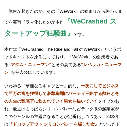
一体何が起きたのか。その「WeWork」の始まりから終わりま
『WeCrashed ス
でを実写ドラマ化したのが本作
タートアップ狂騒曲』
です。
本作は「WeCrashed: The Rise and Fall of WeWork」というポ
ッドキャストを原作にしており、「WeWork」の創業者であ
る
“アダム・ニューマン”
とその妻である
“レベッカ・ニューマ
ン”
を主人公にしています。
いわゆる『華麗なるギャツビー』的な、
一夜にしてビジネス
で巨万の富を獲得して豪華絢爛にパーティ三昧する熱狂とそ
の人生の乱高下に飲まれていく男女を描いていく
タイプのあ
れ。最近はもっぱらシリコンバレーなどテック系の起業家が
このジャンルの主題になることが定番化しつつあり、2022年
は
『ドロップアウト シリコンバレーを騙した女』
といったド