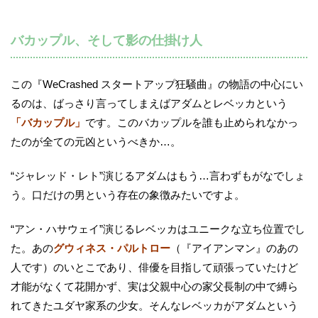
バカップル、そして影の仕掛け人
この『WeCrashed スタートアップ狂騒曲』の物語の中心にい
るのは、ばっさり言ってしまえばアダムとレベッカという
「バカップル」
です。このバカップルを誰も止められなかっ
たのが全ての元凶というべきか…。
“ジャレッド・レト”演じるアダムはもう…言わずもがなでしょ
う。口だけの男という存在の象徴みたいですよ。
“アン・ハサウェイ”演じるレベッカはユニークな立ち位置でし
た。あの
グウィネス・パルトロー
（『アイアンマン』のあの
人です）のいとこであり、俳優を目指して頑張っていたけど
才能がなくて花開かず、実は父親中心の家父長制の中で縛ら
れてきたユダヤ家系の少女。そんなレベッカがアダムという