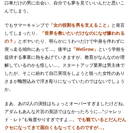
口車だけの男に出会い、自分でも夢を見ていいんだと思いこ
んでしまう。
でもサマーキャンプで
「女の役割を男を支えること」
と発言
してしまったり、
「世界を救いたいだけなのになぜ嫌われる
の？」
とボヤいたり、明らかにうわべだけで中身を伴わずに
突っ走る傾向にあって…。後半は
「WeGrow」
という学校を
提供する事業に熱をあげていきますが、教育がなんなのか理
解しているのかも怪しい…。スタートアップ業界は男主体で
したが、そこに紛れて自己実現をしようと狙った女性のあり
さまが醜態込みで浮き彫りになっていたのではないでしょう
か。
まあ、あの2人の演技はちょっとオーバーすぎましたけどね。
アダムもあんな片言の英語ではなかったろうに…“ジャレッ
ド・レト”も毎度やりすぎですよ…。
でも観ているとだんだん
クセになってきて面白くもなってくるのですが…。