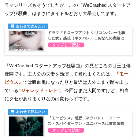
ラマシリーズもそうでしたが、この『WeCrashed スタートア
ップ狂騒曲』はまさにタイトルどおり大暴走してます。
ドラマ『ドロップアウト シリコンバレーを騙
した女』感想（ネタバレ）…あなたの実績は
真実ですか？
『WeCrashed スタートアップ狂騒曲』の見どころの目玉は俳
優陣です。主人公の夫妻を熱演して暴れまくるのは、
『モー
ビウス』
では吸血鬼になったりと最近は人外にまで踏み出し
ている
“ジャレッド・レト”
。今回はまだ人間ですけど、相当
にクセがありまくりなのは変わらずです。
『モービウス』感想（ネタバレ）…ソニー
ズ・スパイダーマン・ユニバースは貧血気味