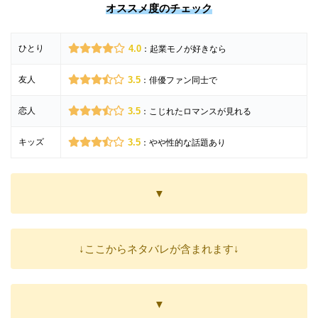
オススメ度のチェック
ひとり
4.0
：起業モノが好きなら
友人
3.5
：俳優ファン同士で
恋人
3.5
：こじれたロマンスが見れる
キッズ
3.5
：やや性的な話題あり
▼
↓ここからネタバレが含まれます↓
▼