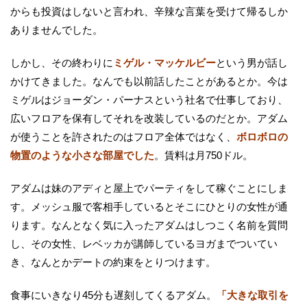
からも投資はしないと言われ、辛辣な言葉を受けて帰るしか
ありませんでした。
しかし、その終わりに
ミゲル・マッケルビー
という男が話し
かけてきました。なんでも以前話したことがあるとか。今は
ミゲルはジョーダン・パーナスという社名で仕事しており、
広いフロアを保有してそれを改装しているのだとか。アダム
が使うことを許されたのはフロア全体ではなく、
ボロボロの
物置のような小さな部屋でした
。賃料は月750ドル。
アダムは妹のアディと屋上でパーティをして稼ぐことにしま
す。メッシュ服で客相手しているとそこにひとりの女性が通
ります。なんとなく気に入ったアダムはしつこく名前を質問
し、その女性、レベッカが講師しているヨガまでついてい
き、なんとかデートの約束をとりつけます。
食事にいきなり45分も遅刻してくるアダム。
「大きな取引を