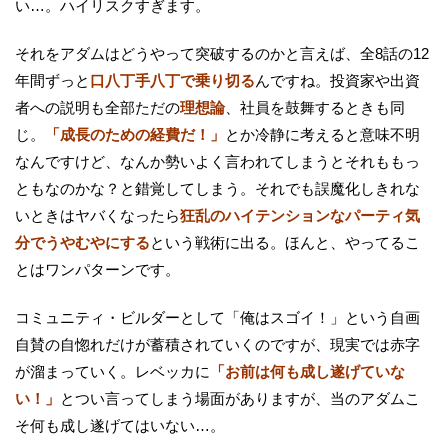
い…。ハイリスクすぎます。
それをアダムはどうやって突破するのかと言えば、全8話の12
年間ずっと
口八丁手八丁で乗り切る
んですね。投資家や出資
者への説明も全部ただの
理想論
、社員を鼓舞するときも同
じ。
「成長のための経費だ！」
とか冷静に考えると意味不明
なんですけど、なんか勢いよく言われてしまうとそれももっ
ともなのかな？と錯覚してしまう。それでも誤魔化しきれな
いときはヤバくなったら
狂乱のハイテンションなパーティ気
分でうやむやにする
という戦術に出る。ほんと、やってるこ
とはワンパターンです。
コミュニティ・ビルダーとして「俺はスゴイ！」という自画
自賛の自惚れだけが蓄積されていくのですが、現実では赤字
が溜まっていく。レベッカに
「お前は何も成し遂げていな
い！」
とつい言ってしまう場面がありますが、当のアダムこ
そ何も成し遂げてはいない…。