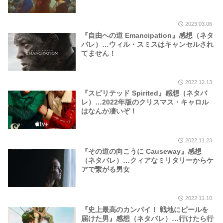
2023.03.06
『自由への道 Emancipation』感想（ネタ
バレ）…ウィル・スミスはキャンセルされ
てません！
2022.12.13
『スピリテッド Spirited』感想（ネタバ
レ）…2022年版のクリスマス・キャロル
はなんか凄いぞ！
2022.11.23
『その道の向こうに Causeway』感想
（ネタバレ）…クィアなミリタリーからケ
アで繋がる男女
2022.11.10
『史上最高のカンパイ！ 戦地にビールを
届けた男』感想（ネタバレ）…行けたら行