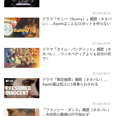
2024.09.30
ドラマ『サニー（Sunny）』感想（ネタバ
レ）…Appleはこんなロボットを作らない
2024.09.09
ドラマ『タイム・バンディット』感想（ネ
タバレ）…ウィキペディアよりも自分の目
で！
2024.08.27
ドラマ『推定無罪』感想（ネタバレ）…
Apple版は犯人に1発食らわされる
2024.08.19
『ファンシー・ダンス』感想（ネタバレ）
…先住民の親権は行方知れず