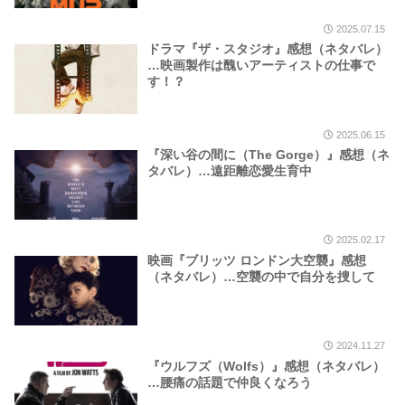
2025.07.15
ドラマ『ザ・スタジオ』感想（ネタバレ）
…映画製作は醜いアーティストの仕事で
す！？
2025.06.15
『深い谷の間に（The Gorge）』感想（ネ
タバレ）…遠距離恋愛生育中
2025.02.17
映画『ブリッツ ロンドン大空襲』感想
（ネタバレ）…空襲の中で自分を捜して
2024.11.27
『ウルフズ（Wolfs）』感想（ネタバレ）
…腰痛の話題で仲良くなろう