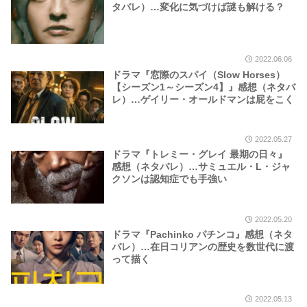
タバレ）…変化に気づけば謎も解ける？
2022.06.06
ドラマ『窓際のスパイ（Slow Horses）
【シーズン1～シーズン4】』感想（ネタバ
レ）…ゲイリー・オールドマンは屁をこく
2022.05.27
ドラマ『トレミー・グレイ 最期の日々』
感想（ネタバレ）…サミュエル・L・ジャ
クソンは認知症でも手強い
2022.05.20
ドラマ『Pachinko パチンコ』感想（ネタ
バレ）…在日コリアンの歴史を数世代に渡
って描く
2022.05.13