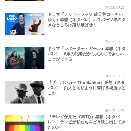
2021.07.22
ドラマ『テッド・ラッソ 破天荒コーチが
ゆく』感想（ネタバレ）…スポーツ界のダ
メなところは蹴り飛ばせ！
2021.07.19
ドラマ『レポーター・ガール』感想（ネタ
バレ）…9歳の記者だから大人にできない
ことができる
2021.07.11
『ザ・バンカー The Banker』感想（ネタ
バレ）…白人と同じように稼げる場所はど
こか
2021.06.30
『テレビが見たLGBTQ』感想（ネタバ
レ）…テレビが私たちをどう映し出してき
たのか