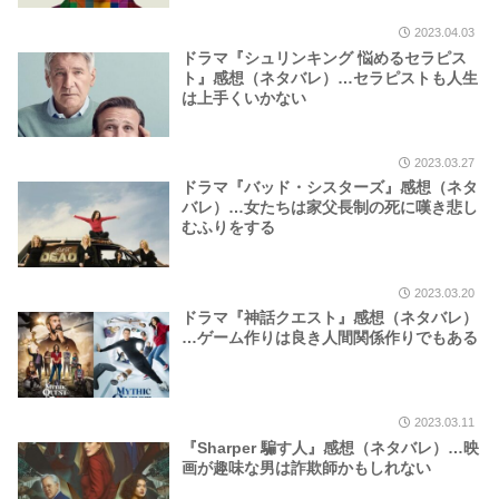
2023.04.03
ドラマ『シュリンキング 悩めるセラピス
ト』感想（ネタバレ）…セラピストも人生
は上手くいかない
2023.03.27
ドラマ『バッド・シスターズ』感想（ネタ
バレ）…女たちは家父長制の死に嘆き悲し
むふりをする
2023.03.20
ドラマ『神話クエスト』感想（ネタバレ）
…ゲーム作りは良き人間関係作りでもある
2023.03.11
『Sharper 騙す人』感想（ネタバレ）…映
画が趣味な男は詐欺師かもしれない