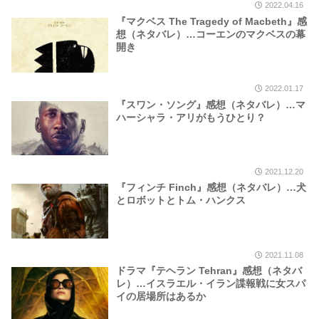
2022.04.16
『マクベス The Tragedy of Macbeth』感
想（ネタバレ）…コーエンのマクベスの幕
開き
2022.01.17
『スワン・ソング』感想（ネタバレ）…マ
ハーシャラ・アリがもうひとり？
2021.12.20
『フィンチ Finch』感想（ネタバレ）…犬
とロボットとトム・ハンクス
2021.11.08
ドラマ『テヘラン Tehran』感想（ネタバ
レ）…イスラエル・イラン諜報戦に女スパ
イの居場所はあるか