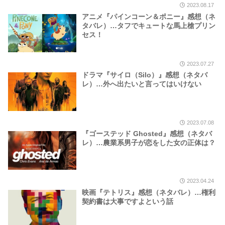
2023.08.17
アニメ『パインコーン＆ポニー』感想（ネ
タバレ）…タフでキュートな馬上槍プリン
セス！
2023.07.27
ドラマ『サイロ（Silo）』感想（ネタバ
レ）…外へ出たいと言ってはいけない
2023.07.08
『ゴーステッド Ghosted』感想（ネタバ
レ）…農業系男子が恋をした女の正体は？
2023.04.24
映画『テトリス』感想（ネタバレ）…権利
契約書は大事ですよという話