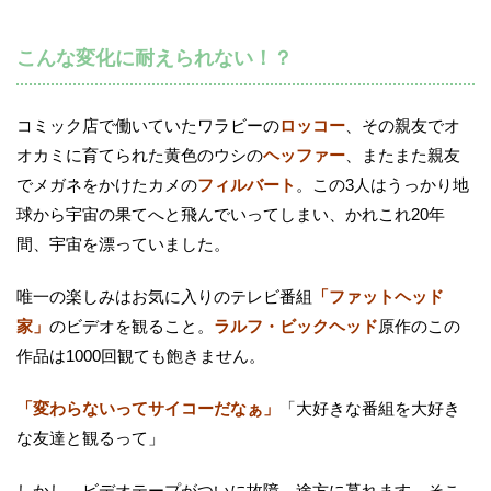
こんな変化に耐えられない！？
コミック店で働いていたワラビーの
ロッコー
、その親友でオ
オカミに育てられた黄色のウシの
ヘッファー
、またまた親友
でメガネをかけたカメの
フィルバート
。この3人はうっかり地
球から宇宙の果てへと飛んでいってしまい、かれこれ20年
間、宇宙を漂っていました。
唯一の楽しみはお気に入りのテレビ番組
「ファットヘッド
家」
のビデオを観ること。
ラルフ・ビックヘッド
原作のこの
作品は1000回観ても飽きません。
「変わらないってサイコーだなぁ」
「大好きな番組を大好き
な友達と観るって」
しかし、ビデオテープがついに故障。途方に暮れます。そこ