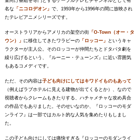
童向け番組を専門とするケーブルテレビチャンネルとして有
名な
「ニコロデオン」
で、1993年から1996年の間に放映され
たテレビアニメシリーズです。
オーストラリアからアメリカの架空の街
「O-Town（オー・タ
ウン）」
に移住してきたワラビーの
「ロッコー」
というキャ
ラクターが主人公。そのロッコーが仲間たちとドタバタ劇を
繰り広げるという、『ルーニー・テューンズ』に近い雰囲気
もあるコメディです。
ただ、その内容は
子ども向けにしてはキワドイものもあって
（例えばラブホテルに見える建物が出てくるとか）、なので
視聴者からクレームもきたりする、ハチャメチャな攻め具合
の作品でもありました。そのせいなのか、『ロッコーのモダ
ンライフ』は一部ではカルト的な人気を集めたりもしまし
た。
この子ども向けにしては痛快すぎる『ロッコーのモダンライ