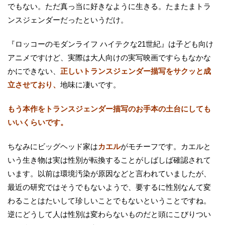
でもない。ただ真っ当に好きなように生きる。たまたまトラ
ンスジェンダーだったというだけ。
『ロッコーのモダンライフ ハイテクな21世紀』は子ども向け
アニメですけど、実際は大人向けの実写映画ですらもなかな
かにできない、
正しいトランスジェンダー描写をサクッと成
立させており、
地味に凄いです。
もう本作をトランスジェンダー描写のお手本の土台にしても
いいくらいです。
ちなみにビッグヘッド家は
カエル
がモチーフです。カエルと
いう生き物は実は性別が転換することがしばしば確認されて
います。以前は環境汚染が原因などと言われていましたが、
最近の研究ではそうでもないようで、要するに性別なんて変
わることはたいして珍しいことでもないということですね。
逆にどうして人は性別は変わらないものだと頭にこびりつい