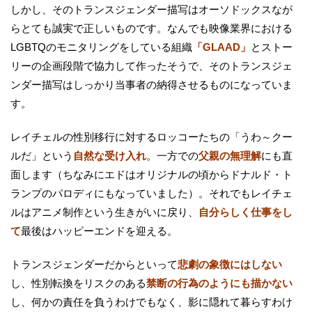
しかし、そのトランスジェンダー描写はオーソドックスなが
らとても誠実で正しいものです。なんでも映像業界における
LGBTQのモニタリングをしている組織
「GLAAD」
とストー
リーの企画段階で協力して作ったそうで、そのトランスジェ
ンダー描写はしっかり当事者の納得させるものになっていま
す。
レイチェルの性別移行に対するロッコーたちの「うわ～クー
ルだ」という
自然な受け入れ
。一方での
父親の無理解
にも直
面します（ちなみにエドはオリジナルの頃からドナルド・ト
ランプのパロディにもなっていました）。それでもレイチェ
ルはアニメ制作という生きがいに戻り、
自分らしく仕事をし
て
最後はハッピーエンドを迎える。
トランスジェンダーだからといって
悲劇の象徴にはしない
し、性別転換をリスクのある
禁断の行為のようにも描かない
し、何かの責任を負うわけでもなく、影に隠れて暮らすわけ