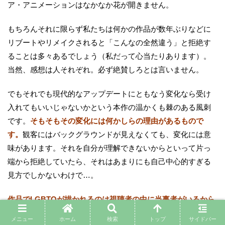
ア・アニメーションはなかなか花が開きません。
もちろんそれに限らず私たちは何かの作品が数年ぶりなどに
リブートやリメイクされると「こんなの全然違う」と拒絶す
ることは多々あるでしょう（私だって心当たりあります）。
当然、感想は人それぞれ。必ず絶賛しろとは言いません。
でもそれでも現代的なアップデートにともなう変化なら受け
入れてもいいじゃないかという本作の温かくも棘のある風刺
です。
そもそもその変化には何かしらの理由があるもので
す。
観客にはバックグラウンドが見えなくても、変化には意
味があります。それを自分が理解できないからといって片っ
端から拒絶していたら、それはあまりにも自己中心的すぎる
見方でしかないわけで…。
作品でLGBTQが描かれるのは視聴者の中に当事者がいるから
です。
たったそれだけのこと。世間にわかってもらえるまで
メニュー
ホーム
検索
トップ
サイドバー