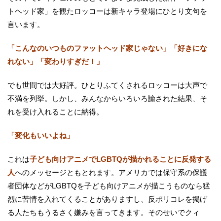
トヘッド家」を観たロッコーは新キャラ登場にひとり文句を
言います。
「こんなのいつものファットヘッド家じゃない」「好きにな
れない」「変わりすぎだ！」
でも世間では大好評。ひとりふてくされるロッコーは大声で
不満を列挙。しかし、みんなからいろいろ諭された結果、そ
れを受け入れることに納得。
「変化もいいよね」
これは
子ども向けアニメでLGBTQが描かれることに反発する
人
へのメッセージともとれます。アメリカでは保守系の保護
者団体などがLGBTQを子ども向けアニメが描こうものなら猛
烈に苦情を入れてくることがありますし、反ポリコレを掲げ
る人たちもうるさく嫌みを言ってきます。そのせいでクィ