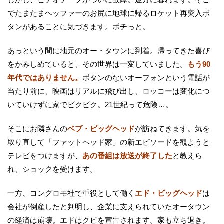
でたまたまヘッファーのお尻に地球に帰るロケット再突入ボ
タンがあることに気づきます。ポチっと。
あっという間に地元のオー・タウンに到着。帰ってきた喜び
をかみしめていると、その世界は一変していました。
もう90
年代ではありません。
ボタンのないオーフォンという電話が
当たり前に、映画はリアルに飛び出し、ロッコーは変化につ
いていけずに家でビクビク。21世紀って危険…。
そこにお隣さんの
ベブ・ビッグヘッド
が訪ねてきます。気を
取り直して「ファットヘッド家」の新エピソードを観ようと
テレビをつけますが、
あの番組は放送が終了した
と教えら
れ、ショックを受けます。
一方、コングロモ社で重役として働く
エド・ビッグヘッド
は
会社が倒産したと判明し、企業に支えられていたオータウン
の経済は崩壊。エドはクビを宣告されます。家も立ち退き。