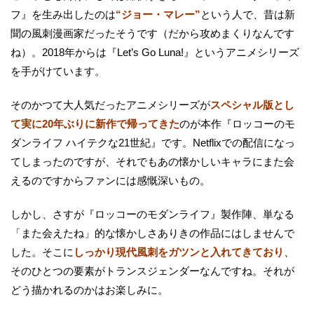
フ』を生み出したのは
“ジョー・マレー”
という人で、昔は新
聞の風刺漫画家だったそうです（だから攻めまくりなんです
ね）。2018年からは『Let’s Go Luna!』というアニメシリーズ
を手がけています。
そのかつて大人気だったアニメシリーズが
スペシャル版とし
て実に20年ぶりに新作で帰ってきた
のが本作『ロッコーのモ
ダンライフ ハイテクな21世紀』です。Netflixでの配信になっ
てしまったのですが、それでもあの懐かしいキャラにまた会
えるのですからファンには感慨深いもの。
しかし、さすが『ロッコーのモダンライフ』製作陣、単なる
「また会えたね」的な懐かしさありきの作品にはしませんで
した。そこに
しっかり現代風刺をガツンと入れてきており
、
そのひとつの要素がトランスジェンダーなんですね。それが
どう描かれるのかはお楽しみに。