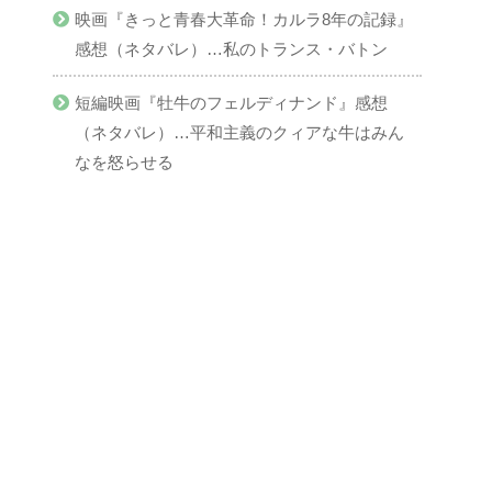
映画『きっと青春大革命！カルラ8年の記録』
感想（ネタバレ）…私のトランス・バトン
短編映画『牡牛のフェルディナンド』感想
（ネタバレ）…平和主義のクィアな牛はみん
なを怒らせる