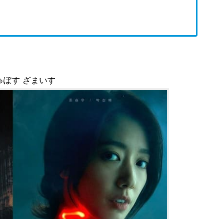
ゅぽす ざまいす