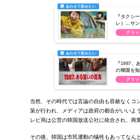
『タクシー
レ）…サン
『1987
の韓国を知
当然、その時代では言論の自由も容赦なくコ
策が行われ、メディアは政府の都合がいいよ
レビ局は公営の韓国放送公社に統合され、商
その後、韓国は市民運動の犠牲もあってなん