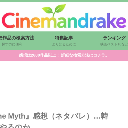
想作品の検索方法
特集記事
ランキング
探すのに便利！
より知るために
映画ベスト10な
感想は2600作品以上！ 詳細な検索方法はコチラ。
e Myth』感想（ネタバレ）…韓
やるのか