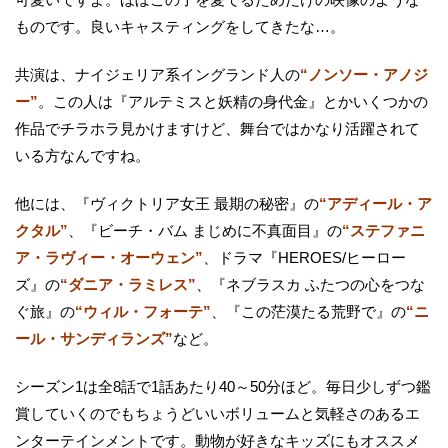
ものです。良いキャスティングをしてきたな…。
共演は、ナイジェリア系イングランド人の
“ノンソー・アノジ
ー”
。この人は『アルテミスと妖精の身代金』とかいくつかの
作品でチラホラ見かけますけど、舞台ではかなり活躍されて
いる方なんですね。
他には、『ヴィクトリア女王 最期の秘密』の
“アディール・ア
クタル”
、『ビーチ・バム まじめに不真面目』の
“ステファニ
ア・ラヴィー・オーウェン”
、ドラマ『HEROES/ヒーロー
ズ』の
“ダニア・ラミレス”
、『ネブラスカ ふたつの心をつな
ぐ旅』の
“ウィル・フォーテ”
、『この茫漠たる荒野で』の
“ニ
ール・サンディランズ”
など。
シーズン1は全8話で1話あたり40～50分ほど。毎日少しずつ鑑
賞していくのでもちょうどいいボリュームと気軽さのあるエ
ンターテインメントです。動物が好きなキッズにもオススメ