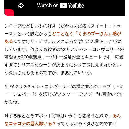
シロップなど甘いもの好き（だからあだ名もスイート・トゥ
ース）という設定からも
どことなく「くまのプーさん」感が
ある
んですけど、デフォルメによってずいぶん愛らしさが増
しています。何よりも役者の“クリスチャン・コンヴェリー”の
可愛さが100点満点。一挙手一投足が全てキュートです。可愛
すぎてシリアスなシーンがあまりにシリアスに見えないとい
う欠点さえもあるのですが、まあ別にいいか。
その“クリスチャン・コンヴェリー”の横に並ぶジェップ（トミ
ー・シェパード）を演じる“ノンソー・アノジー”も可愛いです
からね。
対する敵となるアボット将軍はいかにも悪そうな奴で、
あん
なコテコテの悪人顔いる？
ってくらいのベタさなのですけ