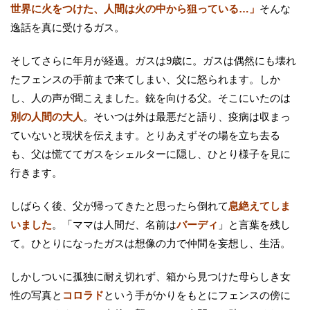
世界に火をつけた、人間は火の中から狙っている…」
そんな
逸話を真に受けるガス。
そしてさらに年月が経過。ガスは9歳に。ガスは偶然にも壊れ
たフェンスの手前まで来てしまい、父に怒られます。しか
し、人の声が聞こえました。銃を向ける父。そこにいたのは
別の人間の大人
。そいつは外は最悪だと語り、疫病は収まっ
ていないと現状を伝えます。とりあえずその場を立ち去る
も、父は慌ててガスをシェルターに隠し、ひとり様子を見に
行きます。
しばらく後、父が帰ってきたと思ったら倒れて
息絶えてしま
いました
。「ママは人間だ、名前は
バーディ
」と言葉を残し
て。ひとりになったガスは想像の力で仲間を妄想し、生活。
しかしついに孤独に耐え切れず、箱から見つけた母らしき女
性の写真と
コロラド
という手がかりをもとにフェンスの傍に