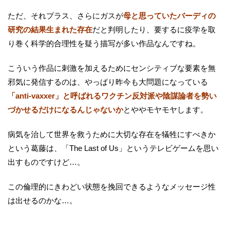
ただ、それプラス、さらにガスが
母と思っていたバーディの
研究の結果生まれた存在
だと判明したり、要するに疫学を取
り巻く科学的合理性を疑う描写が多い作品なんですね。
こういう作品に刺激を加えるためにセンシティブな要素を無
邪気に発信するのは、やっぱり昨今も大問題になっている
「anti-vaxxer」と呼ばれるワクチン反対派や陰謀論者を勢い
づかせるだけになるんじゃないか
とややモヤモヤします。
病気を治して世界を救うために大切な存在を犠牲にすべきか
という葛藤は、「The Last of Us」というテレビゲームを思い
出すものですけど…。
この倫理的にきわどい状態を挽回できるようなメッセージ性
は出せるのかな…。