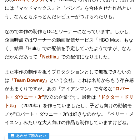
には『マッドマックス』と『バンビ』を合体させた作品とい
う、なんともぶっとんだレビューがつけられたりも。
なので本作の制作もDCとワーナーになっています。しかし、
企画時点ではワーナーの動画配信サービス「HBO Max」もな
く、結果「Hulu」での配信を予定していたようですが、なん
だかんだあって
「Netflix」
での配信になりました。
また本作の制作を担うプロダクションとして無視できないの
は
「Team Downey」
という会社。これは名前からもう存在感
が出まくりですが、あの『アイアンマン』で有名な
“ロバー
ト・ダウニー・Jr”
設立の企業です。最近は
『ドクター・ドリ
トル』
（2020年）を作っていましたし、子ども向けの動物モ
ノが“ロバート・ダウニー・Jr”は好きなのかな。『ペリー・メ
イスン』みたいな大人向けの作品も制作していますけどね。