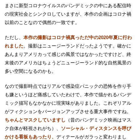
まさに新型コロナウイルスのパンデミックの中にある配信時
の現実社会とシンクロしていますが、本作の企画はコロナ禍
以前のことなので偶然の一致です。
ただし、
本作の撮影はコロナ禍真っただ中の2020年夏に行わ
れました
。撮影はニュージーランドだったようです。確かに
あんまりアメリカって感じの風景ではなかったですけど、終
末後のアメリカはちょうどニュージーランド的な自然風景の
多い空間になるのかも。
なので撮影時点ではリアルで感染症パニックの恐怖を作り手
も嫌というほど痛感していたわけで、本作で描かれるパンデ
ミック描写もなかなかに現実味がありました。これぞリアル
がフィクションをバージョンアップさせる重大事件ですね。
ちゃんとマスクしていますし
（昔のパンデミック映画はマス
ク自体が軽視されがち）、
ソーシャル・ディスタンスを呼び
かける看板もあったり、
ディテールがガラっと変わりまし