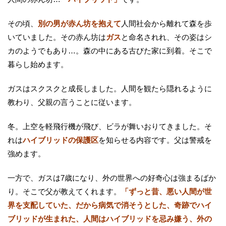
その頃、
別の男が赤ん坊を抱えて
人間社会から離れて森を歩
いていました。その赤ん坊は
ガス
と命名されれ、その姿はシ
カのようでもあり…。森の中にある古びた家に到着。そこで
暮らし始めます。
ガスはスクスクと成長しました。人間を観たら隠れるように
教わり、父親の言うことに従います。
冬。上空を軽飛行機が飛び、ビラが舞いおりてきました。そ
れは
ハイブリッドの保護区
を知らせる内容です。父は警戒を
強めます。
一方で、ガスは7歳になり、外の世界への好奇心は強まるばか
り。そこで父が教えてくれます。
「ずっと昔、悪い人間が世
界を支配していた、だから病気で消そうとした、奇跡でハイ
ブリッドが生まれた、人間はハイブリッドを忌み嫌う、外の