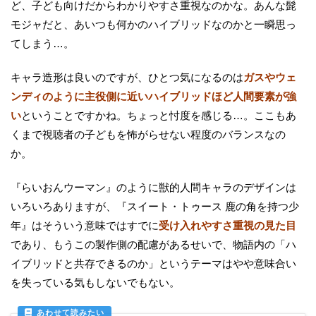
ど、子ども向けだからわかりやすさ重視なのかな。あんな髭
モジャだと、あいつも何かのハイブリッドなのかと一瞬思っ
てしまう…。
キャラ造形は良いのですが、ひとつ気になるのは
ガスやウェ
ンディのように主役側に近いハイブリッドほど人間要素が強
い
ということですかね。ちょっと忖度を感じる…。ここもあ
くまで視聴者の子どもを怖がらせない程度のバランスなの
か。
『らいおんウーマン』のように獣的人間キャラのデザインは
いろいろありますが、『スイート・トゥース 鹿の角を持つ少
年』はそういう意味ではすでに
受け入れやすさ重視の見た目
であり、もうこの製作側の配慮があるせいで、物語内の「ハ
イブリッドと共存できるのか」というテーマはやや意味合い
を失っている気もしないでもない。