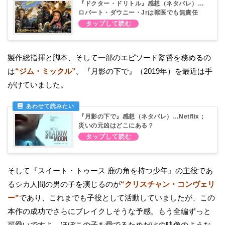
『ドクター・ドリトル』感想（ネタバレ）…
ロバート・ダウニー・Jrは獣医でも無責任
製作総指揮と脚本、そして一部のエピソード監督を務めるの
は
“ジム・ミックル”
。『月影の下で』（2019年）を最近は手
がけていました。
『月影の下で』感想（ネタバレ）…Netflix；
災いの元凶はどこにある？
そして『スイート・トゥース 鹿の角を持つ少年』の主役であ
るシカ人間の男の子を演じるのが
“クリスチャン・コンヴェリ
ー”
であり、これまでも子役として活動していましたが、この
本作の成功でさらにブレイクしそうな予感。もう全編ずっと
可愛いですよ。ほぼこの子を愛でるためだけの映像のような