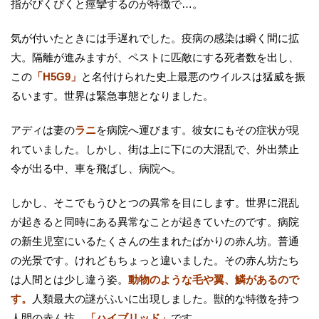
指がぴくぴくと痙攣するのが特徴で…。
気が付いたときには手遅れでした。疫病の感染は瞬く間に拡
大。隔離が進みますが、ペストに匹敵にする死者数を出し、
この
「H5G9」
と名付けられた史上最悪のウイルスは猛威を振
るいます。世界は緊急事態となりました。
アディは妻の
ラニ
を病院へ運びます。彼女にもその症状が現
れていました。しかし、街は上に下にの大混乱で、外出禁止
令が出る中、車を飛ばし、病院へ。
しかし、そこでもうひとつの異常を目にします。世界に混乱
が起きると同時にある異常なことが起きていたのです。病院
の新生児室にいるたくさんの生まれたばかりの赤ん坊。普通
の光景です。けれどもちょっと違いました。その赤ん坊たち
は人間とは少し違う姿。
動物のような毛や翼、鱗があるので
す。
人類最大の謎がふいに出現しました。獣的な特徴を持つ
人間の赤ん坊…
「ハイブリッド」
です。