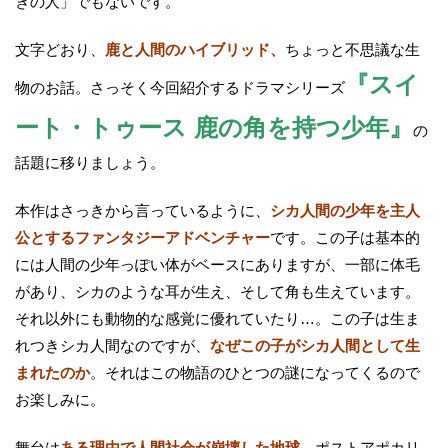
きの人」でもないです。
文字どおり、
鹿と人間のハイブリッド、
ちょっと不思議な生
『スイ
物のお話。さっそく今回紹介するドラマシリーズ
ート・トゥース 鹿の角を持つ少年』
の
話題に移りましょう。
本作はさっきから言っているように、
シカ人間の少年を主人
公とするファンタジーアドベンチャー
です。この子は基本的
には人間の少年っぽい体がベースにありますが、一部に体毛
があり、シカのような耳が生え、そして角も生えています。
それ以外にも動物的な感覚に優れていたり…。この子は生ま
れつきシカ人間なのですが、
なぜこの子がシカ人間として生
まれたのか
。それはこの物語のひとつの謎になってくるので
お楽しみに。
舞台は
ある理由で人間社会が崩壊した地球
。ポストアポカリ