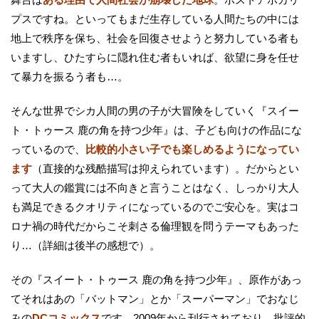
プスですね。といってもまだ生存している人間たちの中には
地上で秩序を保ち、社会を回復させようと努力している者も
いますし、ひたすらに隠れ住む者もいれば、欲望に身を任せ
て暴力を振るう者も…。
そんな世界でシカ人間の男の子が大冒険をしていく『スイー
ト・トゥース 鹿の角を持つ少年』は、子ども向けの作品にな
っているので、
比較的小さい子でも楽しめるようになってい
ます
（直接的な残酷描写は抑えられています）。だからとい
って大人の鑑賞には不向きと言うことはなく、しっかり大人
も満足できるクオリティになっているのでご安心を。実はコ
ロナ禍の時代だからこそ刺さる倫理観を問うテーマもあった
り…（詳細は後半の感想で）。
その『スイート・トゥース 鹿の角を持つ少年』、原作があっ
てそれはあの「バットマン」とか「スーパーマン」でおなじ
みの
DCコミックス
です。2009年から刊行されており、批評的