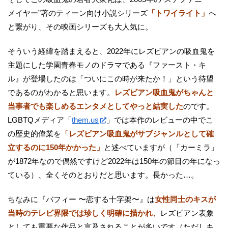
メイヤー”著のティーン向け小説シリーズ
「トワイライト」
へ
と繋がり、その映画シリーズも大人気に。
そういう経緯を踏まえると、2022年にレズビアンの吸血鬼を
主題にした学園青春モノのドラマである『ファースト・キ
ル』が登場したのは「ついにこの時が来たか！」という待望
であるのがわかると思います。
レズビアン吸血鬼がちゃんと
当事者でも楽しめるエンタメとしてやっと結実した
のです。
LGBTQメディア「
them.us
」では本作のレビューの中でこ
の歴史的偉業を
「レズビアン吸血鬼がサブジャンルとして確
立するのに150年かかった」
と述べていますが（「カーミラ」
が1872年なので偶然ですけど2022年は150年の節目の年になっ
ている）、全くそのとおりだと思います。長かった…。
ちなみに『バフィー 〜恋する十字架〜』は
女性同士のキスが
当時のテレビ界隈では珍しく明確に描かれ、
レズビアン表象
としても重要な作品と言及されることが多いです（ただしキ