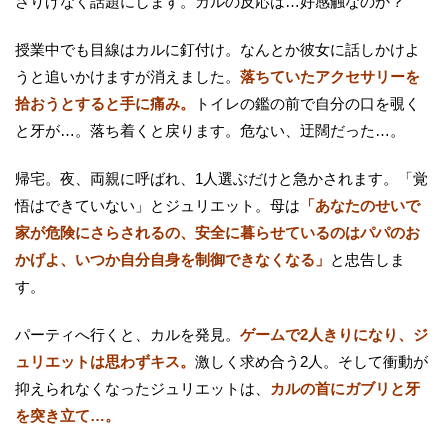
さりげなく話題にします。カルの反応は…好感触なのか？
授業中でも目線はカルに釘付け。なんとか彼女に話しかけよ
うと追いかけますが消えました。
落ちていたアクセサリーを
拾おうとすると手に痛み。
トイレの鑑の前で自分の口を覗く
と牙が…。落ち着くと戻ります。危ない、迂闊だった…。
帰宅。夜、両親に呼ばれ、1人選ぶだけと急かされます。「覚
悟はできていない」とジュリエット。母は
「あなたのせいで
家が危険にさらされるの、安全に暮らせているのはパパのお
かげよ、いつか自分自身を制御できなくなる」
と忠告しま
す。
パーティへ行くと、カルを発見。
ゲームで2人きりになり、ジ
ュリエットは思わずキス。
激しく求め合う2人。そして衝動が
抑えられなくなったジュリエットは、
カルの首にガブリと牙
を突き立て…。