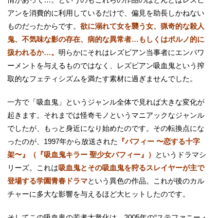
アンを消費的に利用しているだけで、偏見を助長しかねない
ものだったからです。
欲に溺れて女を襲う女、猟奇的な殺人
鬼、不気味な影の存在、病的な異常者…もしくはポルノ的に
扱われるか…。
明らかにそれはレズビアン当事者にエンパワ
ーメントを与えるものではなく、レズビアン吸血鬼という搾
取的なフェティシズムを満たす素材に過ぎませんでした。
一方で「吸血鬼」というジャンル全体で見れば大きな変化が
起きます。それまでは怪奇モノというマニアックなジャンル
でしたが、もっと身近になり始めたのです。その転換点にな
ったのが、1997年から放送された
『バフィー 〜恋する十字
架〜』（『吸血鬼キラー 聖少女バフィー』）
というドラマシ
リーズ。これは
吸血鬼とその吸血鬼を狩るスレイヤーが主で
登場する学園青春ドラマ
という異色の作品。これが後のカル
チャーに多大な影響を与えるほど大ヒットしたのです。
そしてこの吸血鬼の若者大衆化は、2005年の“ステファニー・