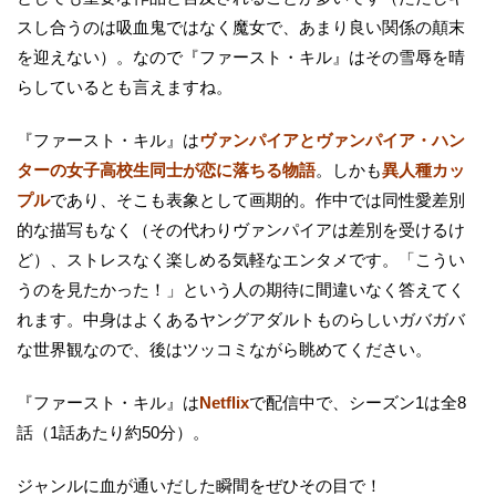
スし合うのは吸血鬼ではなく魔女で、あまり良い関係の顛末
を迎えない）。なので『ファースト・キル』はその雪辱を晴
らしているとも言えますね。
『ファースト・キル』は
ヴァンパイアとヴァンパイア・ハン
ターの女子高校生同士が恋に落ちる物語
。しかも
異人種カッ
プル
であり、そこも表象として画期的。作中では同性愛差別
的な描写もなく（その代わりヴァンパイアは差別を受けるけ
ど）、ストレスなく楽しめる気軽なエンタメです。「こうい
うのを見たかった！」という人の期待に間違いなく答えてく
れます。中身はよくあるヤングアダルトものらしいガバガバ
な世界観なので、後はツッコミながら眺めてください。
『ファースト・キル』は
Netflix
で配信中で、シーズン1は全8
話（1話あたり約50分）。
ジャンルに血が通いだした瞬間をぜひその目で！