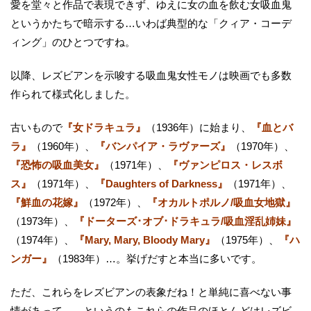
愛を堂々と作品で表現できず、ゆえに女の血を飲む女吸血鬼
というかたちで暗示する…いわば典型的な「クィア・コーデ
ィング」のひとつですね。
以降、レズビアンを示唆する吸血鬼女性モノは映画でも多数
作られて様式化しました。
古いもので
『女ドラキュラ』
（1936年）に始まり、
『血とバ
ラ』
（1960年）、
『バンパイア・ラヴァーズ』
（1970年）、
『恐怖の吸血美女』
（1971年）、
『ヴァンピロス・レスボ
ス』
（1971年）、
『Daughters of Darkness』
（1971年）、
『鮮血の花嫁』
（1972年）、
『オカルトポルノ/吸血女地獄』
（1973年）、
『ドーターズ･オブ･ドラキュラ/吸血淫乱姉妹』
（1974年）、
『Mary, Mary, Bloody Mary』
（1975年）、
『ハ
ンガー』
（1983年）…。挙げだすと本当に多いです。
ただ、これらをレズビアンの表象だね！と単純に喜べない事
情があって…。というのもこれらの作品のほとんどはレズビ