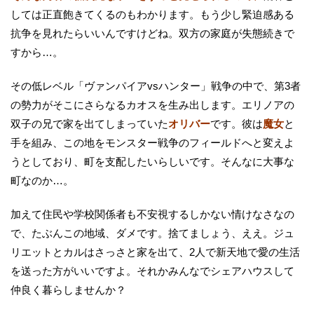
しては正直飽きてくるのもわかります。もう少し緊迫感ある
抗争を見れたらいいんですけどね。双方の家庭が失態続きで
すから…。
その低レベル「ヴァンパイアvsハンター」戦争の中で、第3者
の勢力がそこにさらなるカオスを生み出します。エリノアの
双子の兄で家を出てしまっていた
オリバー
です。彼は
魔女
と
手を組み、この地をモンスター戦争のフィールドへと変えよ
うとしており、町を支配したいらしいです。そんなに大事な
町なのか…。
加えて住民や学校関係者も不安視するしかない情けなさなの
で、たぶんこの地域、ダメです。捨てましょう、ええ。ジュ
リエットとカルはさっさと家を出て、2人で新天地で愛の生活
を送った方がいいですよ。それかみんなでシェアハウスして
仲良く暮らしませんか？