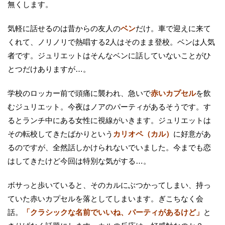
無くします。
気軽に話せるのは昔からの友人の
ベン
だけ。車で迎えに来て
くれて、ノリノリで熱唱する2人はそのまま登校。ベンは人気
者です。ジュリエットはそんなベンに話していないことがひ
とつだけありますが…。
学校のロッカー前で頭痛に襲われ、急いで
赤いカプセル
を飲
むジュリエット。今夜はノアのパーティがあるそうです。す
るとランチ中にある女性に視線がいきます。ジュリエットは
その転校してきたばかりという
カリオペ（カル）
に好意があ
るのですが、全然話しかけられないでいました。今までも恋
はしてきたけど今回は特別な気がする…。
ボサっと歩いていると、そのカルにぶつかってしまい、持っ
ていた赤いカプセルを落としてしまいます。ぎこちなく会
話。
「クラシックな名前でいいね、パーティがあるけど」
と