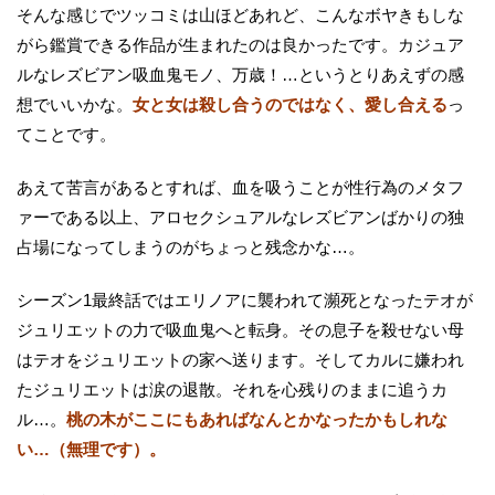
そんな感じでツッコミは山ほどあれど、こんなボヤきもしな
がら鑑賞できる作品が生まれたのは良かったです。カジュア
ルなレズビアン吸血鬼モノ、万歳！…というとりあえずの感
想でいいかな。
女と女は殺し合うのではなく、愛し合える
っ
てことです。
あえて苦言があるとすれば、血を吸うことが性行為のメタフ
ァーである以上、アロセクシュアルなレズビアンばかりの独
占場になってしまうのがちょっと残念かな…。
シーズン1最終話ではエリノアに襲われて瀕死となったテオが
ジュリエットの力で吸血鬼へと転身。その息子を殺せない母
はテオをジュリエットの家へ送ります。そしてカルに嫌われ
たジュリエットは涙の退散。それを心残りのままに追うカ
ル…。
桃の木がここにもあればなんとかなったかもしれな
い…（無理です）。