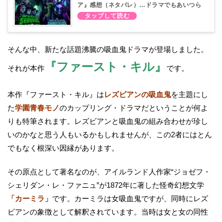
ア』感想（ネタバレ）…ドラマでもあいつら
が見られます
そんな中、新たな話題沸騰の吸血鬼ドラマが登場しました。
『ファースト・キル』
それが本作
です。
本作『ファースト・キル』は
レズビアンの吸血鬼
を主題にし
た
学園青春モノ
のカップリング・ドラマだということが何よ
りも特筆されます。レズビアンと吸血鬼の組み合わせが珍し
いのかなと思う人もいるかもしれませんが、この2者にはとん
でもなく根深い因縁があります。
その原点として著名なのが、アイルランド人作家“ジョゼフ・
シェリダン・レ・ファニュ”が1872年に著した怪奇幻想文学
「カーミラ」
です。カーミラは女吸血鬼ですが、同時にレズ
ビアンの象徴として解釈されています。当時は女と女の同性