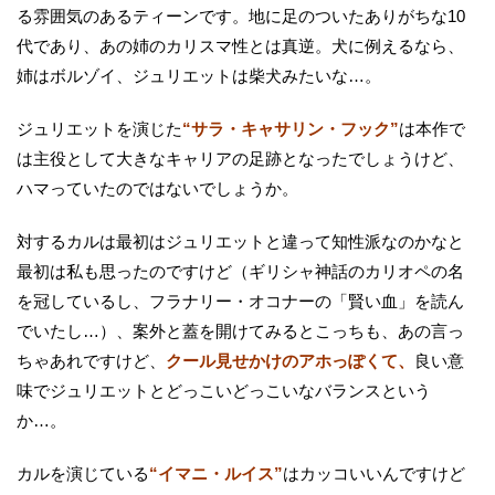
る雰囲気のあるティーンです。地に足のついたありがちな10
代であり、あの姉のカリスマ性とは真逆。犬に例えるなら、
姉はボルゾイ、ジュリエットは柴犬みたいな…。
ジュリエットを演じた
“サラ・キャサリン・フック”
は本作で
は主役として大きなキャリアの足跡となったでしょうけど、
ハマっていたのではないでしょうか。
対するカルは最初はジュリエットと違って知性派なのかなと
最初は私も思ったのですけど（ギリシャ神話のカリオペの名
を冠しているし、フラナリー・オコナーの「賢い血」を読ん
でいたし…）、案外と蓋を開けてみるとこっちも、あの言っ
ちゃあれですけど、
クール見せかけのアホっぽくて、
良い意
味でジュリエットとどっこいどっこいなバランスという
か…。
カルを演じている
“イマニ・ルイス”
はカッコいいんですけど