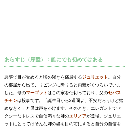
あらすじ（序盤）：誰にでも初めてはある
悪夢で目が覚めると喉の渇きを痛感する
ジュリエット
。自分
の部屋から出て、リビングに降りると両親がくつろいでいま
した。母の
マーゴット
はこの家を仕切っており、父の
セバス
チャン
は検事です。「誕生日から3週間よ、不安だろうけど始
めなきゃ」と母は声をかけます。そのとき、エレガントでセ
クシーなドレスで自信満々な姉の
エリノア
が登場。ジュリエ
ットにとってはそんな姉の姿を目の前にすると自分の自信を