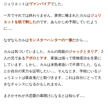
ジュリエットは
ヴァンパイア
でした。
一方でそれでは終わりません。唐突に噛まれたカルは
ジュリ
エットを杭で刺した
のです。あらかじめ予期していたよう
に…。
なぜならカルは
モンスターハンターの一族
だから…。
カルは気づいていました。カルの両親の
ジャック
と
タリア
、2
人の兄である
アポロ
と
テオ
、家族は揃って怪物退治を生業に
しています。しかし、カルは未熟者扱いで不満でした。なん
とか自分の実力を証明したい…。そんなとき、学校にいるジ
ュリエットは吸血鬼だと勘づきます。これは自分にとって大
きなチャンスになるかもしれません。
まさかそれが大恋愛の幕開けになるとは知らず…。