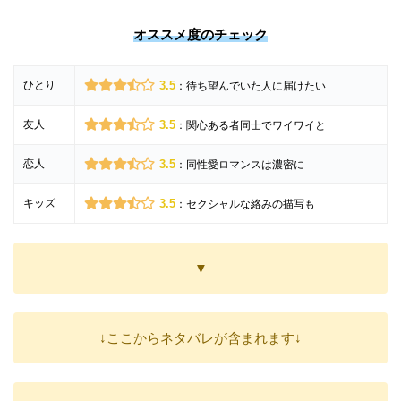
オススメ度のチェック
ひとり
3.5
：待ち望んでいた人に届けたい
友人
3.5
：関心ある者同士でワイワイと
恋人
3.5
：同性愛ロマンスは濃密に
キッズ
3.5
：セクシャルな絡みの描写も
▼
↓ここからネタバレが含まれます↓