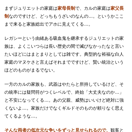
まずジュリエットの家庭は
家母長制
で、カルの家庭は
家父長
制
なのですけど、どっちもうざいのなんの…。というかここ
まで来ると家族総出でアホに見えてくる…。
レガシーという由緒ある吸血鬼を継承するジュリエットの家
族は、よくこいつらは長い歴史の間で滅びなかったなと言い
たいほどにはまとまりとしては雑です。典型的な裕福な白人
家庭のマヌケさと言えばそれまでですけど、賢い統治という
ほどのものがまるでない。
一方のカルの家族も、武器はやたらと所持しているけど、そ
の統率には疑問符がつくレベルで、終始「大丈夫なのか…」
と不安になってくる…。あの父親、威勢はいいけど絶対に強
くないよ…。家族だけでなくギルドそのものが頼りなく思え
てくるような…。
そんな両者の低次元な争いをずっと見せられるので、
観客と