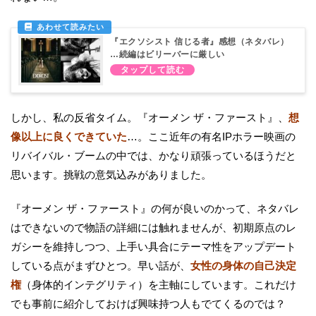
『エクソシスト 信じる者』感想（ネタバレ）
…続編はビリーバーに厳しい
しかし、私の反省タイム。『オーメン ザ・ファースト』、
想
像以上に良くできていた
…。ここ近年の有名IPホラー映画の
リバイバル・ブームの中では、かなり頑張っているほうだと
思います。挑戦の意気込みがありました。
『オーメン ザ・ファースト』の何が良いのかって、ネタバレ
はできないので物語の詳細には触れませんが、初期原点のレ
ガシーを維持しつつ、上手い具合にテーマ性をアップデート
している点がまずひとつ。早い話が、
女性の身体の自己決定
権
（身体的インテグリティ）を主軸にしています。これだけ
でも事前に紹介しておけば興味持つ人もでてくるのでは？