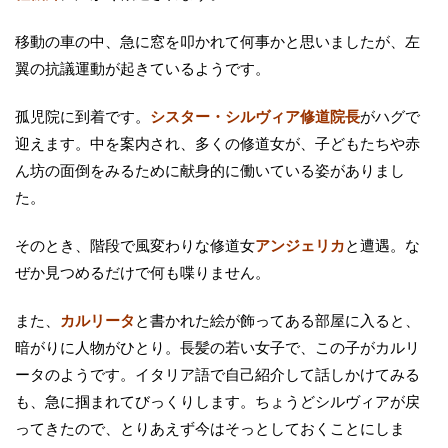
移動の車の中、急に窓を叩かれて何事かと思いましたが、左
翼の抗議運動が起きているようです。
孤児院に到着です。
シスター・シルヴィア修道院長
がハグで
迎えます。中を案内され、多くの修道女が、子どもたちや赤
ん坊の面倒をみるために献身的に働いている姿がありまし
た。
そのとき、階段で風変わりな修道女
アンジェリカ
と遭遇。な
ぜか見つめるだけで何も喋りません。
また、
カルリータ
と書かれた絵が飾ってある部屋に入ると、
暗がりに人物がひとり。長髪の若い女子で、この子がカルリ
ータのようです。イタリア語で自己紹介して話しかけてみる
も、急に掴まれてびっくりします。ちょうどシルヴィアが戻
ってきたので、とりあえず今はそっとしておくことにしま