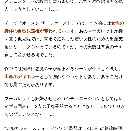
スジェンダーへの敵意をばらまいて、恐怖で宗教の権力を拡
大しようとしていますし…。
そして『オーメン ザ・ファースト』では、具体的には
女性の
身体の自己決定権が奪われています
。あのマーガレットが身
を置く孤児院では、未婚で妊娠した若い女性のための出産支
援クリニックもやっているのですが、その実態は悪魔の子を
宿して産ませる場でした。
作中では実際に悪魔の子が産まれるシーンが生々しく映り、
出産ボディホラー
として強烈なショットがあり、あそこだけ
でも見ごたえがあります。
マーガレットも妊娠させられ（シチュエーションとしてはレ
イプも同然）、2人の子を受胎することになり、うちひとりが
あのダミアンとなって…。
”アルカシャ・スティーブンソン”監督は、2015年の短編映画