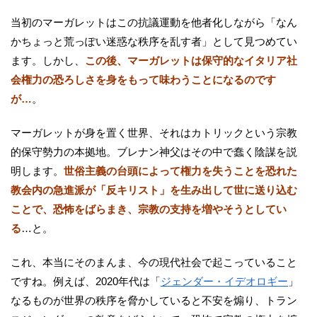
当初のマーガレットはこの抗議運動を他者化しながら「なん
かちょっと荒っぽい迷惑な秩序を乱す者」として見つめてい
ます。しかし、
この後、マーガレットは保守的なイタリア社
会権力の恐ろしさを身をもって味わうことになるのです
が…
。
マーガレットが身を置く世界、それはカトリックという宗教
的保守勢力の本拠地。ブレナン神父はその中で蠢く陰謀を説
明します。
世俗主義の台頭によって権力を失うことを恐れた
教会内の急進派が「反キリスト」を生み出して世に送り込む
ことで、恐怖をばらまき、宗教の支持を増やそうとしてい
る
…と。
これ、本当にそのまんま、今の現代社会で起こっていること
ですね。例えば、2020年代は「
ジェンダー・イデオロギー
」
なるものが世界の秩序を脅かしていると不安を煽り、トラン