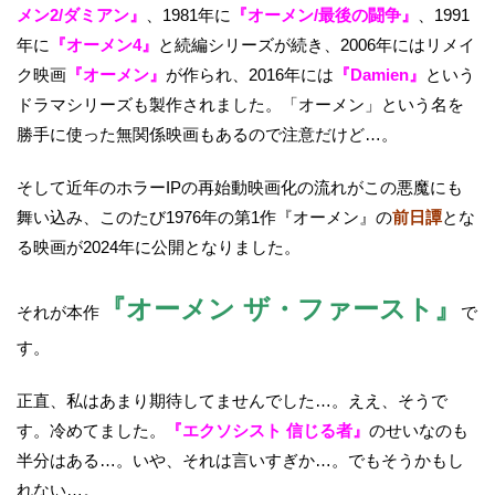
メン2/ダミアン』
、1981年に
『オーメン/最後の闘争』
、1991
年に
『オーメン4』
と続編シリーズが続き、2006年にはリメイ
ク映画
『オーメン』
が作られ、2016年には
『Damien』
という
ドラマシリーズも製作されました。「オーメン」という名を
勝手に使った無関係映画もあるので注意だけど…。
そして近年のホラーIPの再始動映画化の流れがこの悪魔にも
舞い込み、このたび1976年の第1作『オーメン』の
前日譚
とな
る映画が2024年に公開となりました。
『オーメン ザ・ファースト』
それが本作
で
す。
正直、私はあまり期待してませんでした…。ええ、そうで
す。冷めてました。
『エクソシスト 信じる者』
のせいなのも
半分はある…。いや、それは言いすぎか…。でもそうかもし
れない…。