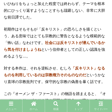
いひねりをちょっと加えた程度では終わらず、テーマを根本
的にひっくり返すようなことすらも躊躇しない、非常に大胆
な前日譚でした。
初期作はそもそもが「反キリスト」の恐ろしさを描くとい
う、ある意味ではとても宗教的に警告となるような模範的な
「怖い話」なわけです。
社会には反キリストが潜んでいるか
ら気を付けましょうね
という信仰者としての正しい認識を強
めるような…。
対する本作は、それを逆転させ、むしろ
「反キリスト」なる
ものを利用しているのは宗教権力そのものなのだ
というかな
り直球の宗教批判です。保守的な宗教の偽善を暴く話です。
この『オーメン ザ・ファースト』の物語を踏まえると、『オ
ーメン』シリーズのその後の展開も意味合いが変わってきま
す。シリーズにてダミアンはどんどん権力に近づき、一応は1
メニュー
ホーム
検索
トップ
サイドバー