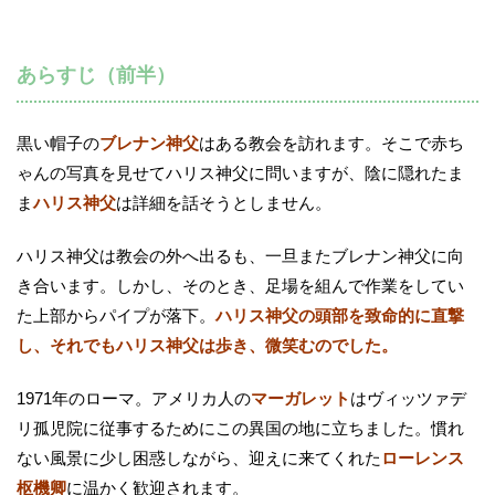
あらすじ（前半）
黒い帽子の
ブレナン神父
はある教会を訪れます。そこで赤ち
ゃんの写真を見せてハリス神父に問いますが、陰に隠れたま
ま
ハリス神父
は詳細を話そうとしません。
ハリス神父は教会の外へ出るも、一旦またブレナン神父に向
き合います。しかし、そのとき、足場を組んで作業をしてい
た上部からパイプが落下。
ハリス神父の頭部を致命的に直撃
し、それでもハリス神父は歩き、微笑むのでした。
1971年のローマ。アメリカ人の
マーガレット
はヴィッツァデ
リ孤児院に従事するためにこの異国の地に立ちました。慣れ
ない風景に少し困惑しながら、迎えに来てくれた
ローレンス
枢機卿
に温かく歓迎されます。