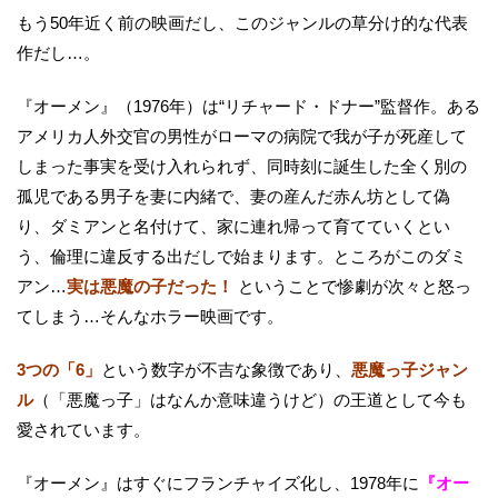
もう50年近く前の映画だし、このジャンルの草分け的な代表
作だし…。
『オーメン』（1976年）は“リチャード・ドナー”監督作。ある
アメリカ人外交官の男性がローマの病院で我が子が死産して
しまった事実を受け入れられず、同時刻に誕生した全く別の
孤児である男子を妻に内緒で、妻の産んだ赤ん坊として偽
り、ダミアンと名付けて、家に連れ帰って育てていくとい
う、倫理に違反する出だしで始まります。ところがこのダミ
アン…
実は悪魔の子だった！
ということで惨劇が次々と怒っ
てしまう…そんなホラー映画です。
3つの「6」
という数字が不吉な象徴であり、
悪魔っ子ジャン
ル
（「悪魔っ子」はなんか意味違うけど）の王道として今も
愛されています。
『オーメン』はすぐにフランチャイズ化し、1978年に
『オー