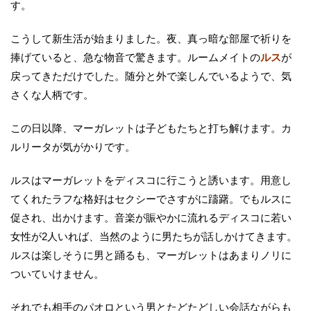
す。
こうして新生活が始まりました。夜、真っ暗な部屋で祈りを
捧げていると、急な物音で驚きます。ルームメイトの
ルス
が
戻ってきただけでした。随分と外で楽しんでいるようで、気
さくな人柄です。
この日以降、マーガレットは子どもたちと打ち解けます。カ
ルリータが気がかりです。
ルスはマーガレットをディスコに行こうと誘います。用意し
てくれたラフな格好はセクシーでさすがに躊躇。でもルスに
促され、出かけます。音楽が賑やかに流れるディスコに若い
女性が2人いれば、当然のように男たちが話しかけてきます。
ルスは楽しそうに男と踊るも、マーガレットはあまりノリに
ついていけません。
それでも相手のパオロという男とたどたどしい会話ながらも