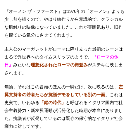
『オーメン ザ・ファースト』は1976年の『オーメン』よりも
少し前を描くので、やはり絵作りから意識的で、クラシカル
な肌触りの映像になっていました。これが雰囲気あり、旧作
を観ている気分にさせてくれます。
主人公のマーガレットがローマに降り立った最初のシーンは
まるで異世界へのタイムスリップのようで、
『ローマの休
日』
みたいな
理想化されたローマの街並み
がステキに映し出
されます。
無論、それはこの冒頭のほんの一瞬だけ。次に映るのは、
左
翼支持者の若者たちが抗議デモをしている別の一面
。これは
史実で、いわゆる
「鉛の時代」
と呼ばれるイタリア国内で社
会主義勢力・新左翼運動が活発化した時期が本当にありまし
た。抗議者が反発しているのは既存の保守的なイタリア社会
権力に対してです。