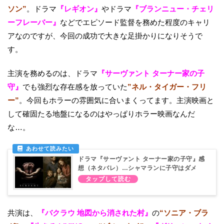
ソン”
。ドラマ
『レギオン』
やドラマ
『ブランニュー・チェリ
ーフレーバー』
などでエピソード監督を務めた程度のキャリ
アなのですが、今回の成功で大きな足掛かりになりそうで
す。
主演を務めるのは、ドラマ
『サーヴァント ターナー家の子
守』
でも強烈な存在感を放っていた
”ネル・タイガー・フリ
ー”
。今回もホラーの雰囲気に合いまくってます。主演映画と
して確固たる地盤になるのはやっぱりホラー映画なんだ
な…。
ドラマ『サーヴァント ターナー家の子守』感
想（ネタバレ）…シャマランに子守はダメ
だ！
共演は、
『バクラウ 地図から消された村』
の
“ソニア・ブラ