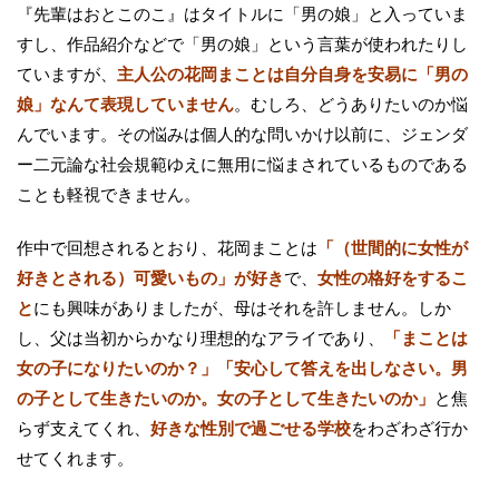
『先輩はおとこのこ』はタイトルに「男の娘」と入っていま
すし、作品紹介などで「男の娘」という言葉が使われたりし
ていますが、
主人公の花岡まことは自分自身を安易に「男の
娘」なんて表現していません
。むしろ、どうありたいのか悩
んでいます。その悩みは個人的な問いかけ以前に、ジェンダ
ー二元論な社会規範ゆえに無用に悩まされているものである
ことも軽視できません。
作中で回想されるとおり、花岡まことは
「（世間的に女性が
好きとされる）可愛いもの」が好き
で、
女性の格好をするこ
と
にも興味がありましたが、母はそれを許しません。しか
し、父は当初からかなり理想的なアライであり、
「まことは
女の子になりたいのか？」「安心して答えを出しなさい。男
の子として生きたいのか。女の子として生きたいのか」
と焦
らず支えてくれ、
好きな性別で過ごせる学校
をわざわざ行か
せてくれます。