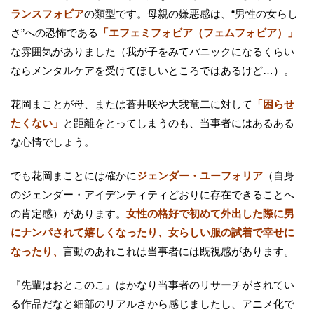
ランスフォビア
の類型です。母親の嫌悪感は、“男性の女らし
さ”への恐怖である
「エフェミフォビア（フェムフォビア）」
な雰囲気がありました（我が子をみてパニックになるくらい
ならメンタルケアを受けてほしいところではあるけど…）。
花岡まことが母、または蒼井咲や大我竜二に対して
「困らせ
たくない」
と距離をとってしまうのも、当事者にはあるある
な心情でしょう。
でも花岡まことには確かに
ジェンダー・ユーフォリア
（自身
のジェンダー・アイデンティティどおりに存在できることへ
の肯定感）があります。
女性の格好で初めて外出した際に男
にナンパされて嬉しくなったり、女らしい服の試着で幸せに
なったり、
言動のあれこれは当事者には既視感があります。
『先輩はおとこのこ』はかなり当事者のリサーチがされてい
る作品だなと細部のリアルさから感じましたし、アニメ化で