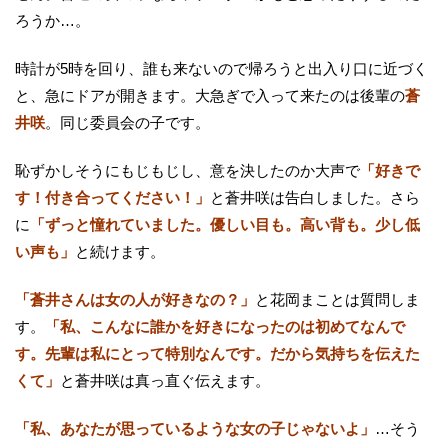
ろうか…。
時計が5時を回り、誰も来ないので帰ろうと出入り口に近づく
と、急にドアが開きます。大急ぎで入って来たのは後輩の
蒼
井咲
。同じ委員会の子です。
恥ずかしそうにもじもじし、意を決したのか大声で
「好きで
す！付き合ってください！」
と蒼井咲は告白しました。さら
に
「ずっと憧れていました。優しい目も。高い背も。少し低
い声も」
と続けます。
「蒼井さんは女の人が好きなの？」
と花岡まことは質問しま
す。
「私、こんなに誰かを好きになったのは初めてなんで
す。先輩は私にとって特別なんです。だから気持ちを伝えた
くて」
と蒼井咲は真っ直ぐ伝えます。
「私、あなたが思っているような女の子じゃないよ」
…そう