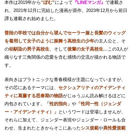
本作は2019年から
“ぽむ”
によって
『LINEマンガ』
で連載さ
れ、2021年12月に完結した漫画が原作。2023年12月から前日
譚も連載され始めました。
普段の学校では自分から望んでセーラー服と長髪のウィッグ
を着用して女子のように振舞う高校生の少年
の主人公と、そ
の
幼馴染の男子高校生
、そして
後輩の女子高校生
…この3人が
織りなす三角関係の恋愛を含む感情の交流が描かれる物語で
す。
表向きはプラトニックな青春模様が主題になっていますが、
その芯にあるテーマには、
セクシュアリティのアイデンティ
ティに葛藤する思春期の物語
がじゅうぶん読み解けるほどに
内包されています。
「性的指向」
や
「性同一性（ジェンダ
ー・アイデンティティ）」
というワードは登場しませんが、
それらに加えて、ジェンダー表現やジェンダー・ロールも合
わせ、生まれたときからそこにあった
シス規範
や
異性愛規範