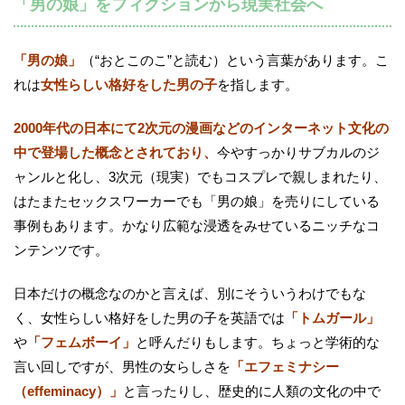
「男の娘」をフィクションから現実社会へ
「男の娘」
（“おとこのこ”と読む）という言葉があります。こ
れは
女性らしい格好をした男の子
を指します。
2000年代の日本にて2次元の漫画などのインターネット文化の
中で登場した概念とされており、
今やすっかりサブカルのジ
ャンルと化し、3次元（現実）でもコスプレで親しまれたり、
はたまたセックスワーカーでも「男の娘」を売りにしている
事例もあります。かなり広範な浸透をみせているニッチなコ
ンテンツです。
日本だけの概念なのかと言えば、別にそういうわけでもな
く、女性らしい格好をした男の子を英語では
「トムガール」
や
「フェムボーイ」
と呼んだりもします。ちょっと学術的な
言い回しですが、男性の女らしさを
「エフェミナシー
（effeminacy）」
と言ったりし、歴史的に人類の文化の中で