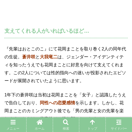
支えてくれる人がいればいるほど…
『先輩はおとこのこ』にて花岡まことを取り巻く2人の同年代
の生徒。
蒼井咲
と
大我竜二
は、ジェンダー・アイデンティテ
ィを知ったうえでも花岡まことに好意を向けて支えてくれま
す。この2人については性的指向への迷いが投影されたエピソ
ードが展開されていたように思います。
1年下の蒼井咲は当初は花岡まことを「女子」と認識したうえ
で告白しており、
同性への恋愛感情
を示します。しかし、花
岡まことのカミングアウト後でも「男の先輩と女の先輩を楽
しめる」とやけに肯定的で、嫌な顔ひとつしません。
メニュー
ホーム
検索
トップ
サイドバー