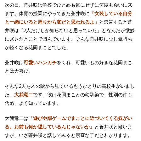
次の日、蒼井咲は学校でひとめも気にせずに何度も会いに来
ます。体育の授業にやってきた蒼井咲に
「女装している自分
と一緒にいると周りから変だと思われるよ」
と忠告すると蒼
井咲は「2人だけしか知らないと思っていた」となんだか微妙
にズレたとことで凹んでいます。そんな蒼井咲に少し気持ち
が軽くなる花岡まことでした。
蒼井咲は
可愛いハンカチ
をくれ、可愛いもの好きな花岡まこ
とは大喜び。
そんな2人を木の陰から見ているもうひとりの高校生がいまし
た。
大我竜二
です。彼は花岡まことの幼馴染で、性別の件も
含め、よく知っています。
大我竜二は
「遊びや罰ゲームでまことに近づいてくる奴がい
る。お前も何か隠しているんじゃないか」
と蒼井咲と疑いま
すが、いざ蒼井咲と話してみると素直な子だとわかります。